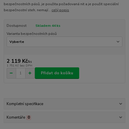
bezpečnostních pásů, je použita požadovaná nit a je použit speciální
bezpečnostní steh, nemají...
celý popis
Dostupnost
Skladem 44 ks
Varianta bezpečnostních pásů
2 119 Kč
/
ks
1 751 Kč
bez DPH
Přidat do košíku
Kompletní specifikace
Komentáře
0