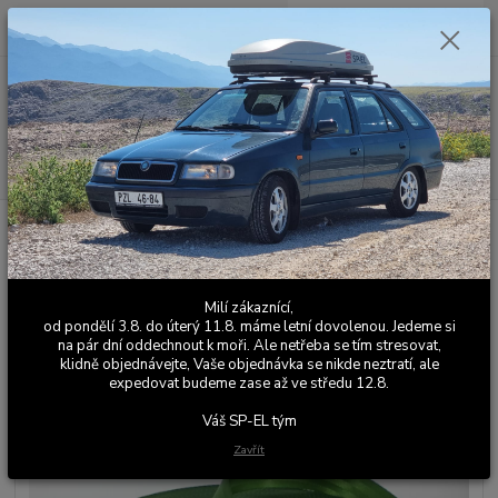
0
ks
+420 603 411 581
CZK
za
0,00 Kč
Po - Pá 9:00 - 17:00
Menu
Hledat
Úvod
Barevné bezpečnostní pásy
Škoda Felicia Pickup
Bezpečnostní
pásy - sada 2 ks - Felicia Pickup - zelená Mystery
Bezpečnostní pásy - sada 2 ks -
Milí zákaznící,
Felicia Pickup - zelená Mystery
od pondělí 3.8. do úterý 11.8. máme letní dovolenou. Jedeme si
na pár dní oddechnout k moři. Ale netřeba se tím stresovat,
klidně objednávejte, Vaše objednávka se nikde neztratí, ale
expedovat budeme zase až ve středu 12.8.
Váš SP-EL tým
Zavřít