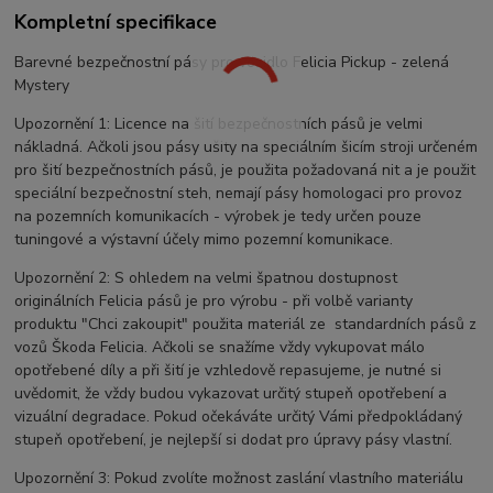
Kompletní specifikace
Barevné bezpečnostní pásy pro vozidlo Felicia Pickup - zelená
Mystery
Upozornění 1: Licence na šití bezpečnostních pásů je velmi
nákladná. Ačkoli jsou pásy ušity na speciálním šicím stroji určeném
pro šití bezpečnostních pásů, je použita požadovaná nit a je použit
speciální bezpečnostní steh, nemají pásy homologaci pro provoz
na pozemních komunikacích - výrobek je tedy určen pouze
tuningové a výstavní účely mimo pozemní komunikace.
Upozornění 2: S ohledem na velmi špatnou dostupnost
originálních Felicia pásů je pro výrobu - při volbě varianty
produktu "Chci zakoupit" použita materiál ze standardních pásů z
vozů Škoda Felicia. Ačkoli se snažíme vždy vykupovat málo
opotřebené díly a při šití je vzhledově repasujeme, je nutné si
uvědomit, že vždy budou vykazovat určitý stupeň opotřebení a
vizuální degradace. Pokud očekáváte určitý Vámi předpokládaný
stupeň opotřebení, je nejlepší si dodat pro úpravy pásy vlastní.
Upozornění 3: Pokud zvolíte možnost zaslání vlastního materiálu