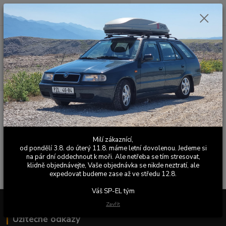
0
ks
+420 603 411 581
CZK
za
0,00 Kč
Po - Pá 9:00 - 17:00
Menu
Hledat
Úvod
Výfuky
Příslušenství
Montážní materiál
Spony ploché
Spony ploché
Milí zákaznící,
V této kategorii nebylo nalezeno žádné zboží.
od pondělí 3.8. do úterý 11.8. máme letní dovolenou. Jedeme si
na pár dní oddechnout k moři. Ale netřeba se tím stresovat,
klidně objednávejte, Vaše objednávka se nikde neztratí, ale
expedovat budeme zase až ve středu 12.8.
Váš SP-EL tým
Zavřít
Užitečné odkazy