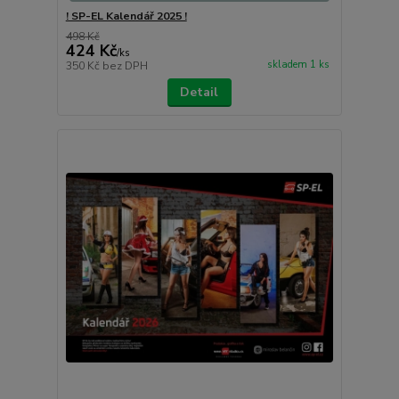
! SP-EL Kalendář 2025 !
498 Kč
424 Kč
/
ks
skladem 1 ks
350 Kč
bez DPH
Detail