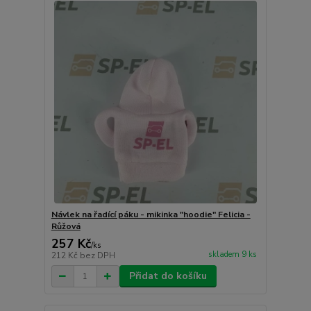
Návlek na řadící páku - mikinka "hoodie" Felicia -
Růžová
257 Kč
/
ks
skladem 9 ks
212 Kč
bez DPH
Přidat do košíku