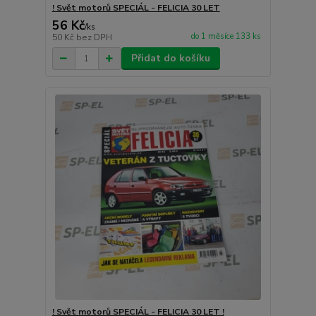
! Svět motorů SPECIÁL - FELICIA 30 LET
56 Kč
/
ks
do 1 měsíce 133 ks
50 Kč
bez DPH
Přidat do košíku
! Svět motorů SPECIÁL - FELICIA 30 LET !