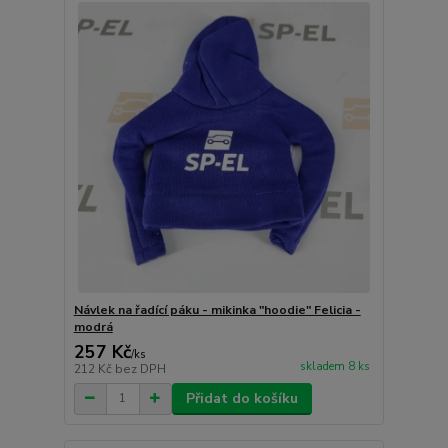
Návlek na řadící páku - mikinka "hoodie" Felicia -
modrá
257 Kč
/
ks
skladem 8 ks
212 Kč
bez DPH
Přidat do košíku