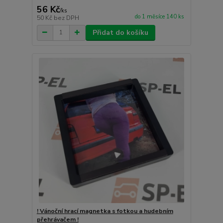
56 Kč
/
ks
do 1 měsíce 140 ks
50 Kč
bez DPH
Přidat do košíku
! Vánoční hrací magnetka s fotkou a hudebním
přehrávačem !