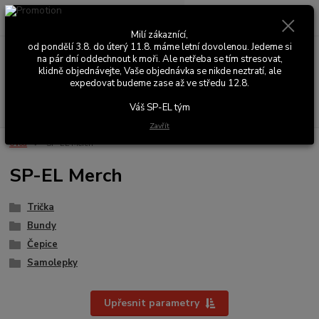
0
ks
+420 603 411 581
CZK
za
0,00 Kč
Po - Pá 9:00 - 17:00
Milí zákaznící,
od pondělí 3.8. do úterý 11.8. máme letní dovolenou. Jedeme si
na pár dní oddechnout k moři. Ale netřeba se tím stresovat,
Menu
klidně objednávejte, Vaše objednávka se nikde neztratí, ale
expedovat budeme zase až ve středu 12.8.
Hledat
Váš SP-EL tým
Zavřít
Úvod
SP-EL Merch
SP-EL Merch
Trička
Bundy
Čepice
Samolepky
Upřesnit parametry