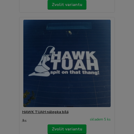
Zvolit variantu
HAWK TUAH nálepka bílá
skladem 5 ks
/
ks
Zvolit variantu