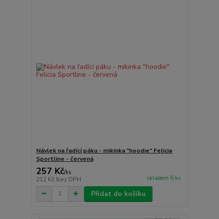
Návlek na řadící páku - mikinka "hoodie" Felicia
Sportline - červená
257 Kč
/
ks
skladem 6 ks
212 Kč
bez DPH
Přidat do košíku