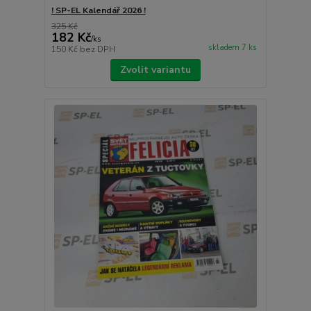
! SP-EL Kalendář 2026 !
325 Kč
182 Kč
/
ks
skladem 7 ks
150 Kč
bez DPH
Zvolit variantu