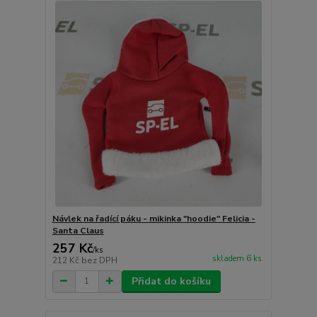
Návlek na řadící páku - mikinka "hoodie" Felicia -
Santa Claus
257 Kč
/
ks
skladem 6 ks
212 Kč
bez DPH
Přidat do košíku