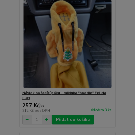
Návlek na řadící páku - mikinka "hoodie" Felicia
FUN
257 Kč
/
ks
skladem 3 ks
212 Kč
bez DPH
Přidat do košíku