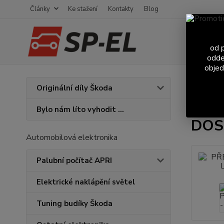
Články
Ke stažení
Kontakty
Blog
od p
odde
objed
Úvod
S
Originální díly Škoda
PŘED
Bylo nám líto vyhodit ...
DOS
Automobilová elektronika
Palubní počítač APRI
Elektrické naklápění světel
Tuning budíky Škoda