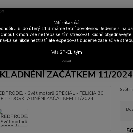
Nevíte
Milí zákaznící,
Hledat
+420
ondělí 3.8. do úterý 11.8. máme letní dovolenou. Jedeme si na pá
Po - P
chnout k moři. Ale netřeba se tím stresovat, klidně objednávejte,
návka se nikde neztratí, ale expedovat budeme zase až ve středu
P-EL Merch
PŘEDPRODEJ - Svět motorů SPECIÁL - FELICIA 30 LET 
Váš SP-EL tým
PRODEJ - Svět motorů SPECIÁL
Zavřít
KLADNĚNÍ ZAČÁTKEM 11/2024
Svět m
Dos
56