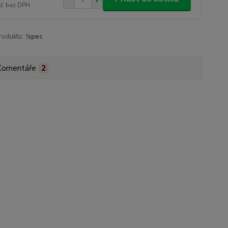
Kč
bez DPH
roduktu:
!spec
Komentáře
2