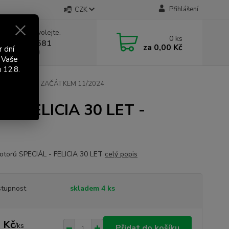
Přihlášení
CZK
 si rady? Zavolejte.
0
ks
 603 411 581
za
0,00 Kč
r dní
á 9:00 - 17:00
 Vaše
 12.8.
- DOSKLADNĚNÍ ZAČÁTKEM 11/2024
 - FELICIA 30 LET -
otorů SPECIÁL - FELICIA 30 LET
celý popis
tupnost
skladem 4 ks
 Kč
/
ks
Přidat do košíku