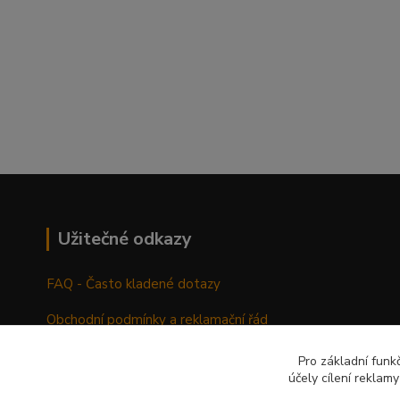
Užitečné odkazy
FAQ - Často kladené dotazy
Obchodní podmínky a reklamační řád
Pro základní funk
účely cílení reklam