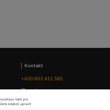
Kontakt
+420 603 411 581
info@sp-el.cz
 souhlasu také pro
žete kdykoli upravit