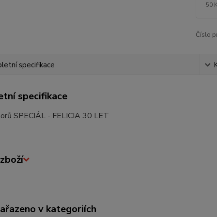
50 
Číslo p
etní specifikace
tní specifikace
orů SPECIÁL - FELICIA 30 LET
zboží
zařazeno v kategoriích