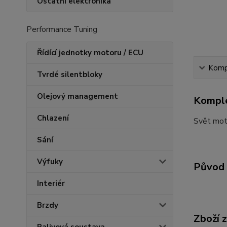
Ostatní elektronika
Performance Tuning
Řídící jednotky motoru / ECU
Kompl
Tvrdé silentbloky
Olejový management
Komple
Chlazení
Svět mot
Sání
Výfuky
Původ 
Interiér
Brzdy
Zboží 