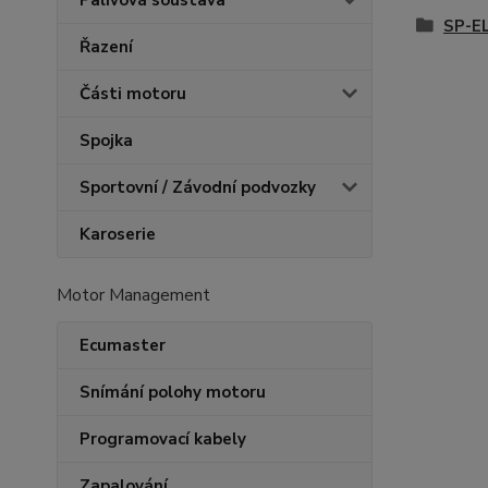
Palivová soustava
SP-E
Řazení
Části motoru
Spojka
Sportovní / Závodní podvozky
Karoserie
Motor Management
Ecumaster
Snímání polohy motoru
Programovací kabely
Zapalování