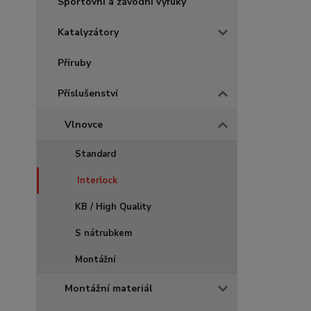
Sportovní a závodní výfuky
Katalyzátory
Příruby
Příslušenství
Vlnovce
Standard
Interlock
KB / High Quality
S nátrubkem
Montážní
Montážní materiál