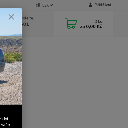
Přihlášení
CZK
 si rady? Zavolejte.
0
ks
 603 411 581
za
0,00 Kč
á 9:00 - 17:00
r dní
 Vaše