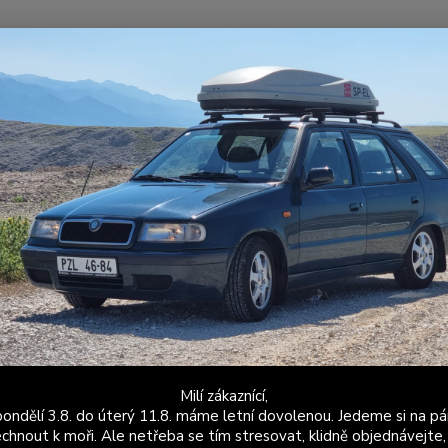
Nevíte
Hledat
+420
Po - P
ýfuky
Příslušenství
Vlnovce
Interlock
rlock
tegorii nebylo nalezeno žádné zboží.
Milí zákaznící,
ondělí 3.8. do úterý 11.8. máme letní dovolenou. Jedeme si na pá
chnout k moři. Ale netřeba se tím stresovat, klidně objednávejte,