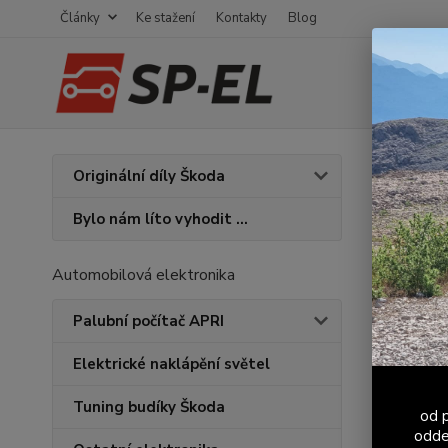
Články
Ke stažení
Kontakty
Blog
Úvod
V
Originální díly Škoda
Inte
Bylo nám líto vyhodit ...
V této ka
Automobilová elektronika
Palubní počítač APRI
Elektrické naklápění světel
Tuning budíky Škoda
od p
odde