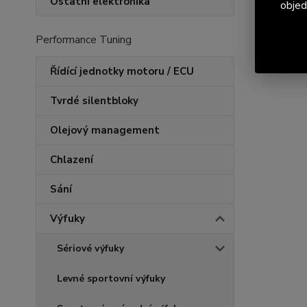
Ostatní elektronika
objed
Performance Tuning
Řídící jednotky motoru / ECU
Tvrdé silentbloky
Olejový management
Chlazení
Sání
Výfuky
Sériové výfuky
Levné sportovní výfuky