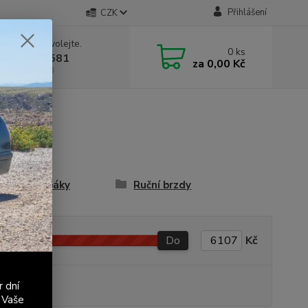
Přihlášení
CZK
 si rady? Zavolejte.
0
ks
 603 411 581
za
0,00 Kč
á 9:00 - 17:00
ice řadící páky
Ruční brzdy
Do
Kč
r dní
produkt
 Vaše