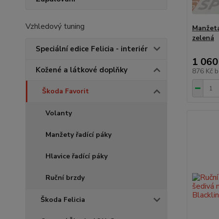
Vzhledový tuning
Manžeta 
zelená
Speciální edice Felicia - interiér
1 060
Kožené a látkové doplňky
876 Kč
b
Škoda Favorit
Volanty
Manžety řadící páky
Hlavice řadící páky
Ruční brzdy
Škoda Felicia