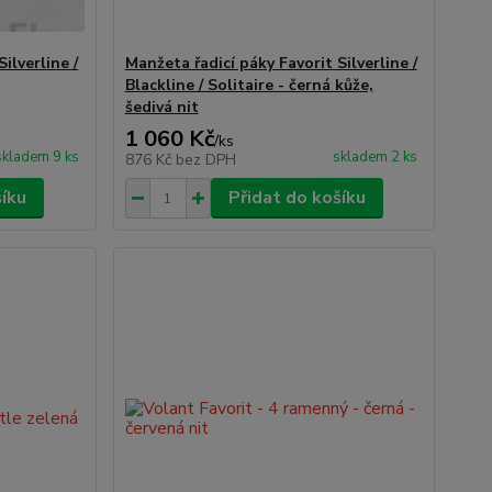
ilverline /
Manžeta řadicí páky Favorit Silverline /
Blackline / Solitaire - černá kůže,
šedivá nit
1 060 Kč
/
ks
skladem 9 ks
skladem 2 ks
876 Kč
bez DPH
šíku
Přidat do košíku