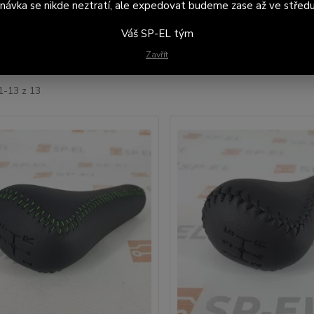
návka se nikde neztratí, ale expedovat budeme zase až ve středu
Váš SP-EL tým
jší
Nejlevnější
Nejdražší
Zavřít
1-13 z 13