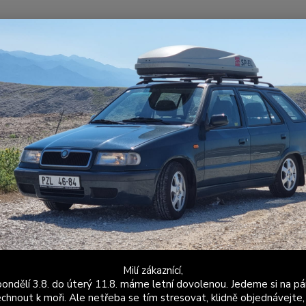
Nevíte
Hledat
+420
Po - P
ožené a látkové doplňky
Škoda Favorit
a Favorit
nty
Manžety řadící páky
Hlav
Kč
Od
Milí zákaznící,
ondělí 3.8. do úterý 11.8. máme letní dovolenou. Jedeme si na pá
adem
Novinka
Akce
Doprava ZDARMA
TOP 
chnout k moři. Ale netřeba se tím stresovat, klidně objednávejte,