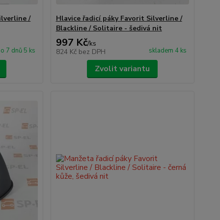
lverline /
Hlavice řadicí páky Favorit Silverline /
Blackline / Solitaire - šedivá nit
997 Kč
/
ks
o 7 dnů 5 ks
skladem 4 ks
824 Kč
bez DPH
Zvolit variantu