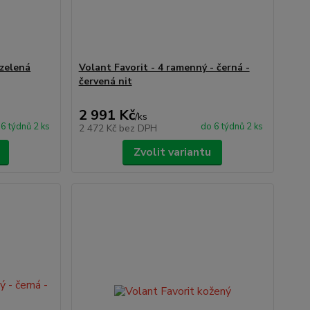
 zelená
Volant Favorit - 4 ramenný - černá -
červená nit
2 991 Kč
/
ks
6 týdnů 2 ks
do 6 týdnů 2 ks
2 472 Kč
bez DPH
Zvolit variantu