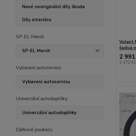
Nové neoriginální díly škoda
Díly interiéru
SP-EL Merch
Volant F
šedivá n
SP-EL Merch
2 991
2 472 K
Vybavení autoservisu
Vybavení autoservisu
Univerzální autodoplňky
Univerzální autodoplňky
Dárkové poukazy