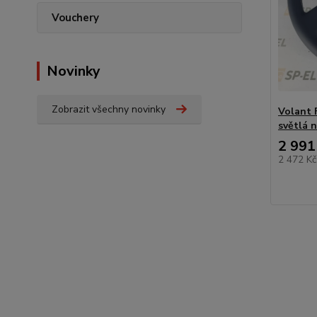
Vouchery
Novinky
Zobrazit všechny novinky
Volant 
světlá n
2 991
2 472 K