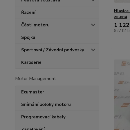
Palivová soustava
Hlavice 
Řazení
zelená
1 122
Části motoru
927 Kč
b
Spojka
Sportovní / Závodní podvozky
Karoserie
Motor Management
Ecumaster
Snímání polohy motoru
Programovací kabely
Zapalování