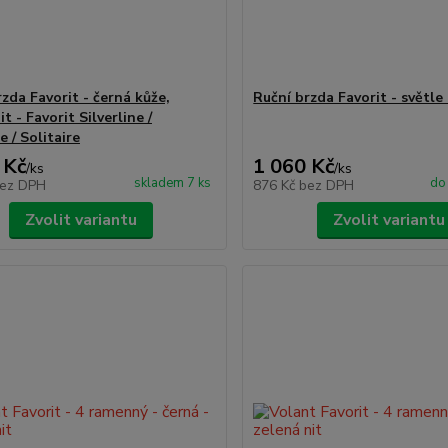
zda Favorit - černá kůže,
Ruční brzda Favorit - světle
it - Favorit Silverline /
e / Solitaire
 Kč
1 060 Kč
/
ks
/
ks
skladem 7 ks
do 
ez DPH
876 Kč
bez DPH
Zvolit variantu
Zvolit variantu