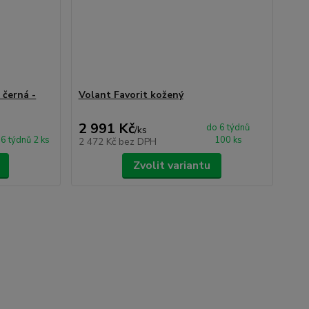
 černá -
Volant Favorit kožený
2 991 Kč
do 6 týdnů
/
ks
6 týdnů 2 ks
100 ks
2 472 Kč
bez DPH
Zvolit variantu