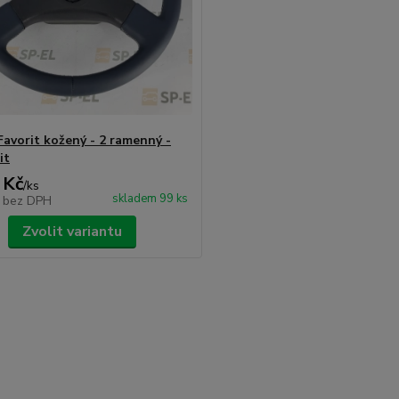
Favorit kožený - 2 ramenný -
it
 Kč
/
ks
skladem 99 ks
č
bez DPH
Zvolit variantu