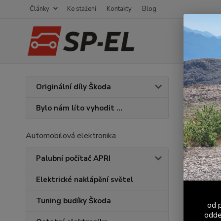
Články
Ke stažení
Kontakty
Blog
Úvod
K
Originální díly Škoda
Škod
Bylo nám líto vyhodit ...
Vola
Automobilová elektronika
Palubní počítač APRI
Cena:
Elektrické naklápění světel
Tuning budíky Škoda
od p
Skl
odde