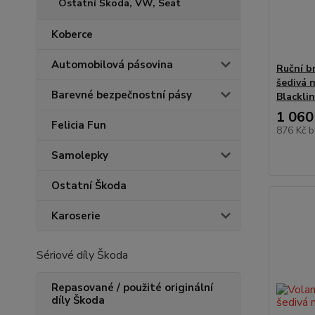
Ostatní Škoda, VW, Seat
Koberce
Automobilová pásovina
Ruční br
šedivá n
Barevné bezpečnostní pásy
Blacklin
1 060
Felicia Fun
876 Kč
b
Samolepky
Ostatní Škoda
Karoserie
Sériové díly Škoda
Repasované / použité originální
díly Škoda