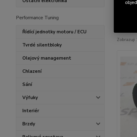
Ostatní elektronika
objed
Performance Tuning
Nejnově
Řídící jednotky motoru / ECU
Zobrazuji 
Tvrdé silentbloky
Olejový management
Chlazení
Sání
Výfuky
Interiér
Brzdy