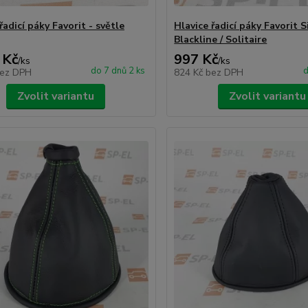
řadicí páky Favorit - světle
Hlavice řadicí páky Favorit Si
Blackline / Solitaire
 Kč
997 Kč
/
ks
/
ks
do 7 dnů 2 ks
d
ez DPH
824 Kč
bez DPH
Zvolit variantu
Zvolit variantu