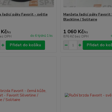
řadicí páky Favorit - světle
Manžeta řadicí páky Favorit S
Blackline / Solitaire
 Kč
1 060 Kč
/
ks
/
ks
do 6 týdnů 1 ks
ez DPH
876 Kč
bez DPH
Přidat do košíku
Přidat do ko