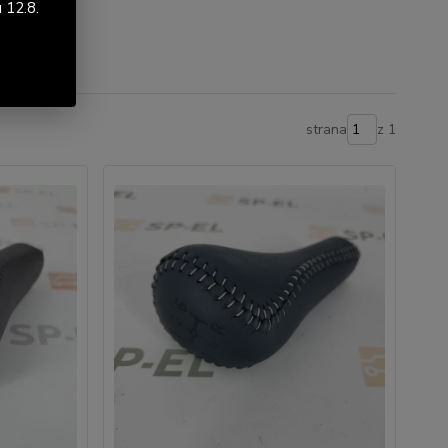
 12.8.
strana
z 1