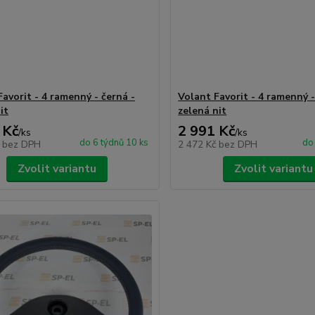
avorit - 4 ramenný - černá -
Volant Favorit - 4 ramenný -
it
zelená nit
 Kč
2 991 Kč
/
ks
/
ks
do 6 týdnů 10 ks
do 
č
bez DPH
2 472 Kč
bez DPH
Zvolit variantu
Zvolit variantu