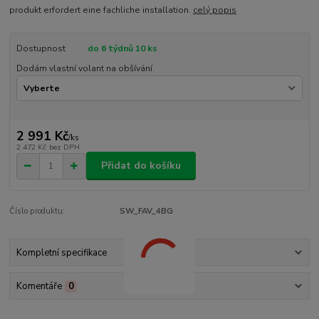
produkt erfordert eine fachliche installation.
celý popis
Dostupnost
do 6 týdnů 10 ks
Dodám vlastní volant na obšívání
2 991 Kč
/
ks
2 472 Kč
bez DPH
Přidat do košíku
Číslo produktu:
SW_FAV_4BG
Kompletní specifikace
Komentáře
0