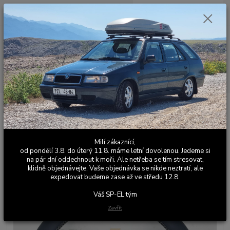
0
ks
+420 603 411 581
CZK
za
0,00 Kč
Po - Pá 9:00 - 17:00
Menu
Hledat
Úvod
Kožené a látkové doplňky
Škoda Favorit
Volanty
Volant
Favorit - 4 ramenný - černá - šedivá nit
Volant Favorit - 4 ramenný -
Milí zákaznící,
černá - šedivá nit
od pondělí 3.8. do úterý 11.8. máme letní dovolenou. Jedeme si
na pár dní oddechnout k moři. Ale netřeba se tím stresovat,
klidně objednávejte, Vaše objednávka se nikde neztratí, ale
expedovat budeme zase až ve středu 12.8.
Váš SP-EL tým
Zavřít