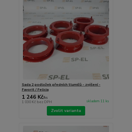
Sada 2 podložek předních tlumičů - zvýšení -
Favorit / Felicia
1 246 Kč
/
ks
skladem 11 ks
1 030 Kč
bez DPH
Zvolit variantu