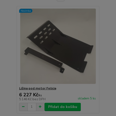
Novinka
Ližina pod motor Felicia
6 227 Kč
/
ks
skladem 5 ks
5 146 Kč
bez DPH
Přidat do košíku