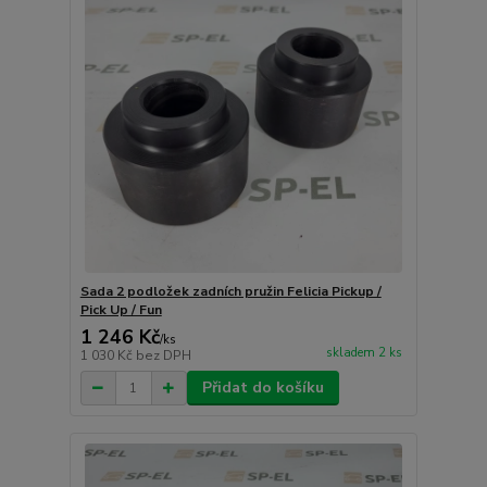
Sada 2 podložek zadních pružin Felicia Pickup /
Pick Up / Fun
1 246 Kč
/
ks
skladem 2 ks
1 030 Kč
bez DPH
Přidat do košíku