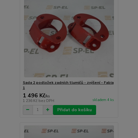
Sada 2 podložek zadních tlumičů - zvýšení - Fabia
1
1 496 Kč
/
ks
skladem 4 ks
1 236 Kč
bez DPH
Přidat do košíku