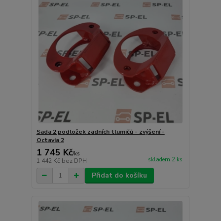
Sada 2 podložek zadních tlumičů - zvýšení -
Octavia 2
1 745 Kč
/
ks
skladem 2 ks
1 442 Kč
bez DPH
Přidat do košíku