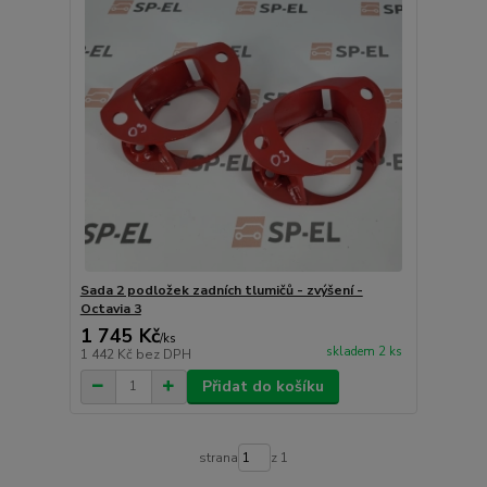
Sada 2 podložek zadních tlumičů - zvýšení -
Octavia 3
1 745 Kč
/
ks
skladem 2 ks
1 442 Kč
bez DPH
Přidat do košíku
strana
z 1