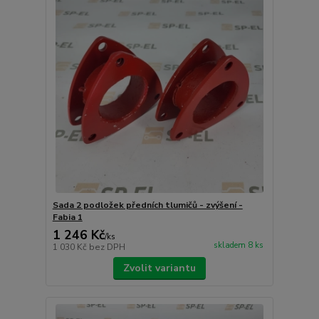
Sada 2 podložek předních tlumičů - zvýšení -
Fabia 1
1 246 Kč
/
ks
skladem 8 ks
1 030 Kč
bez DPH
Zvolit variantu