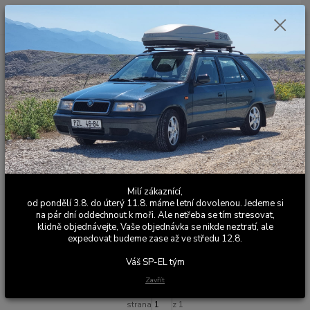
0
ks
+420 603 411 581
CZK
za
0,00 Kč
Po - Pá 9:00 - 17:00
Menu
Hledat
Úvod
Sportovní / Závodní podvozky
Zvýšení a ochrana podvozku
Zvýšení a ochrana podvozku
Milí zákaznící,
od pondělí 3.8. do úterý 11.8. máme letní dovolenou. Jedeme si
Upřesnit parametry
na pár dní oddechnout k moři. Ale netřeba se tím stresovat,
klidně objednávejte, Vaše objednávka se nikde neztratí, ale
expedovat budeme zase až ve středu 12.8.
Nejnovější
Nejlevnější
Nejdražší
Váš SP-EL tým
Zobrazuji 1-13 z 13
Zavřít
strana
z 1