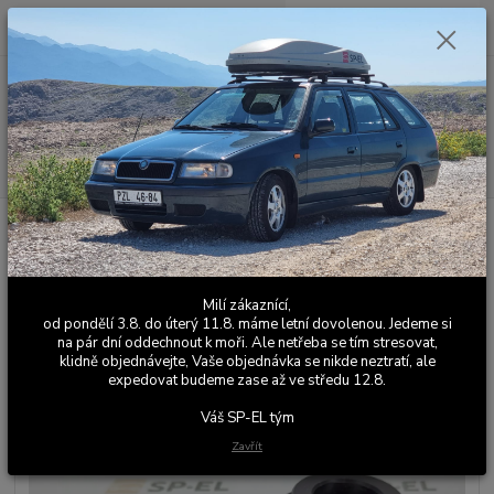
0
ks
+420 603 411 581
CZK
za
0,00 Kč
Po - Pá 9:00 - 17:00
Menu
Hledat
Úvod
Sportovní / Závodní podvozky
Zvýšení a ochrana podvozku
Sada
2 podložek zadních pružin Fabia
Sada 2 podložek zadních pružin
Milí zákaznící,
Fabia
od pondělí 3.8. do úterý 11.8. máme letní dovolenou. Jedeme si
na pár dní oddechnout k moři. Ale netřeba se tím stresovat,
klidně objednávejte, Vaše objednávka se nikde neztratí, ale
expedovat budeme zase až ve středu 12.8.
Váš SP-EL tým
Zavřít