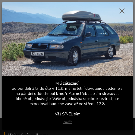
0
ks
+420 603 411 581
CZK
za
0,00 Kč
Po - Pá 9:00 - 17:00
Menu
Hledat
Úvod
Výfuky
Příslušenství
Kalíšky,trubky,kolena,redukce
Trubka
nástavná
Trubka nástavná
Milí zákaznící,
od pondělí 3.8. do úterý 11.8. máme letní dovolenou. Jedeme si
V této kategorii nebylo nalezeno žádné zboží.
na pár dní oddechnout k moři. Ale netřeba se tím stresovat,
klidně objednávejte, Vaše objednávka se nikde neztratí, ale
expedovat budeme zase až ve středu 12.8.
Váš SP-EL tým
Zavřít