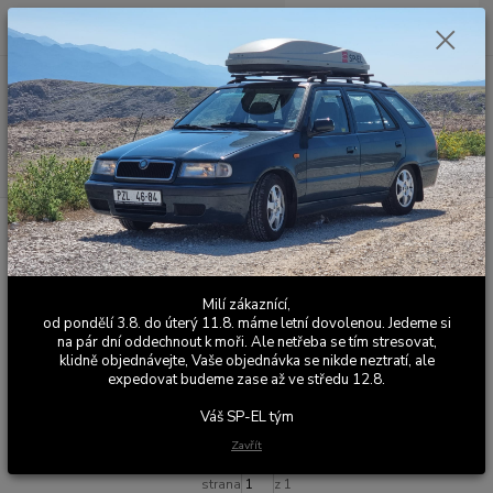
0
ks
+420 603 411 581
CZK
za
0,00 Kč
Po - Pá 9:00 - 17:00
Menu
Hledat
Úvod
Barevné bezpečnostní pásy
Škoda Fabia 1
Škoda Fabia 1
Milí zákaznící,
od pondělí 3.8. do úterý 11.8. máme letní dovolenou. Jedeme si
Upřesnit parametry
na pár dní oddechnout k moři. Ale netřeba se tím stresovat,
klidně objednávejte, Vaše objednávka se nikde neztratí, ale
expedovat budeme zase až ve středu 12.8.
Nejnovější
Nejlevnější
Nejdražší
Váš SP-EL tým
Zobrazuji 1-1 z 1
Zavřít
strana
z 1