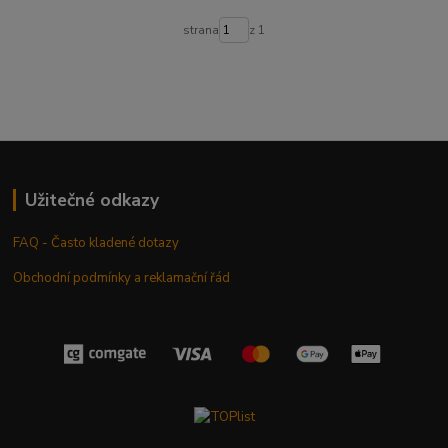
strana
z 1
Užitečné odkazy
FAQ - Často kladené dotazy
Obchodní podmínky a reklamační řád