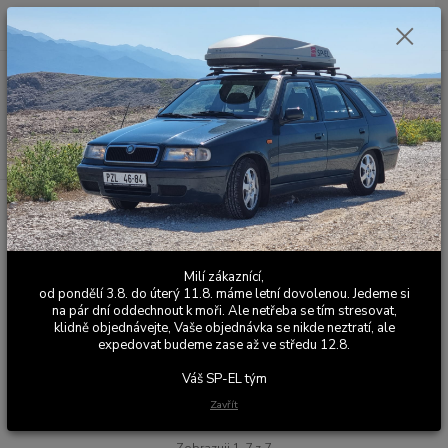
0
ks
+420 603 411 581
CZK
za
0,00 Kč
Po - Pá 9:00 - 17:00
Menu
Hledat
Úvod
Automobilová pásovina
Pásovina na doplňky interiéru (šířka
15mm)
Pásovina na doplňky interiéru
Milí zákaznící,
(šířka 15mm)
od pondělí 3.8. do úterý 11.8. máme letní dovolenou. Jedeme si
na pár dní oddechnout k moři. Ale netřeba se tím stresovat,
klidně objednávejte, Vaše objednávka se nikde neztratí, ale
Upřesnit parametry
expedovat budeme zase až ve středu 12.8.
Váš SP-EL tým
Nejnovější
Nejlevnější
Nejdražší
Zavřít