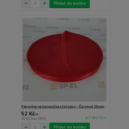
Přidat do košíku
Pásovina na bezpečnostní pásy - Červená 25mm
52 Kč
/
m
do 7 dnů 72 m
43 Kč
bez DPH
Přidat do košíku