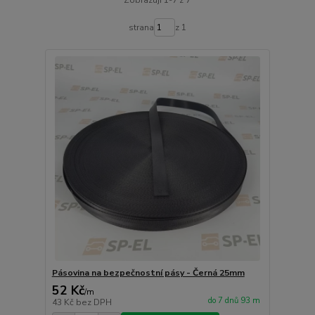
Zobrazuji 1-7 z 7
strana
z 1
Pásovina na bezpečnostní pásy - Černá 25mm
52 Kč
/
m
do 7 dnů 93 m
43 Kč
bez DPH