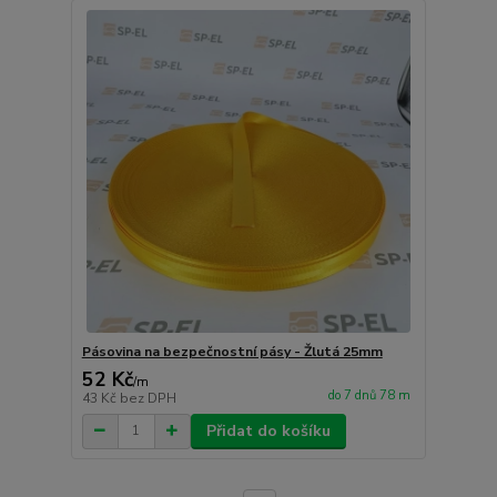
Pásovina na bezpečnostní pásy - Žlutá 25mm
52 Kč
/
m
do 7 dnů 78 m
43 Kč
bez DPH
Přidat do košíku