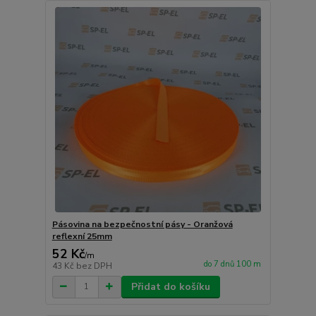
Pásovina na bezpečnostní pásy - Oranžová
reflexní 25mm
52 Kč
/
m
do 7 dnů 100 m
43 Kč
bez DPH
Přidat do košíku