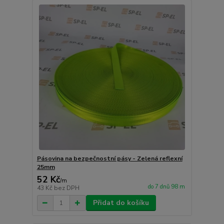
Pásovina na bezpečnostní pásy - Zelená reflexní
25mm
52 Kč
/
m
do 7 dnů 98 m
43 Kč
bez DPH
Přidat do košíku