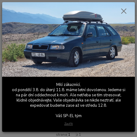
0
ks
+420 603 411 581
CZK
za
0,00 Kč
Po - Pá 9:00 - 17:00
Menu
Hledat
Úvod
Výfuky
Sériové výfuky
Škoda Yeti
Yeti 1.4 TSI
Yeti 1.4 TSI
Milí zákaznící,
od pondělí 3.8. do úterý 11.8. máme letní dovolenou. Jedeme si
Upřesnit parametry
na pár dní oddechnout k moři. Ale netřeba se tím stresovat,
klidně objednávejte, Vaše objednávka se nikde neztratí, ale
expedovat budeme zase až ve středu 12.8.
Nejnovější
Nejlevnější
Nejdražší
Váš SP-EL tým
Zobrazuji 1-2 z 2
Zavřít
strana
z 1