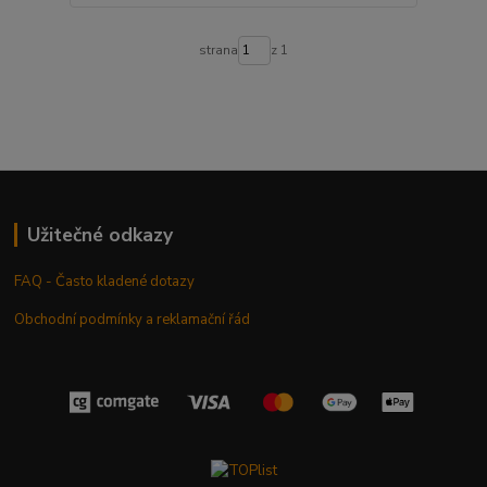
strana
z 1
Užitečné odkazy
FAQ - Často kladené dotazy
Obchodní podmínky a reklamační řád