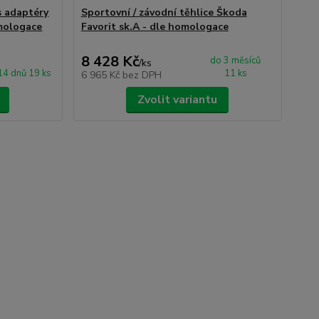
s adaptéry
Sportovní / závodní těhlice Škoda
omologace
Favorit sk.A - dle homologace
8 428 Kč
do 3 měsíců
/
ks
14 dnů 19 ks
11 ks
6 965 Kč
bez DPH
Zvolit variantu