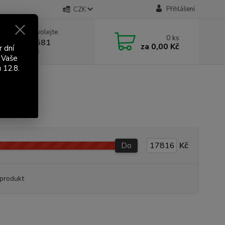
Přihlášení
CZK
 si rady? Zavolejte.
0
ks
 603 411 581
za
0,00 Kč
r dní
á 9:00 - 17:00
 Vaše
 12.8.
Do
Kč
produkt