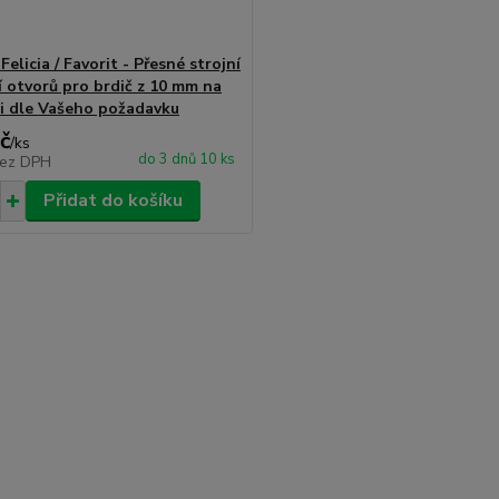
Felicia / Favorit - Přesné strojní
í otvorů pro brdič z 10 mm na
i dle Vašeho požadavku
č
/
ks
do 3 dnů 10 ks
ez DPH
Přidat do košíku