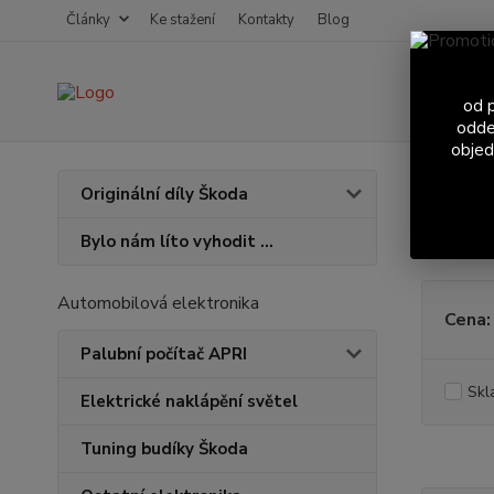
Články
Ke stažení
Kontakty
Blog
od p
odde
objed
Úvod
S
Originální díly Škoda
Favo
Bylo nám líto vyhodit ...
Automobilová elektronika
Cena:
Palubní počítač APRI
Skl
Elektrické naklápění světel
Tuning budíky Škoda