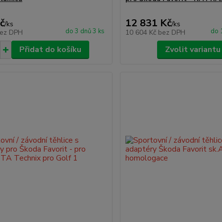
č
12 831 Kč
/
ks
/
ks
do 3 dnů 3 ks
do 
ez DPH
10 604 Kč
bez DPH
Přidat do košíku
Zvolit variantu