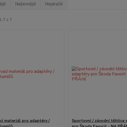
jší
Nejlevnější
Nejdražší
1-7 z 7
cí materiál pro adaptéry /
Sportovní / závodní těhlice 
tlumičů
pro Škoda Favorit - NA PŘÁ