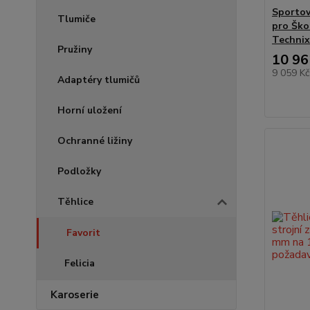
Sportov
Tlumiče
pro Ško
Technix
Pružiny
10 96
9 059 K
Adaptéry tlumičů
Horní uložení
Ochranné ližiny
Podložky
Těhlice
Favorit
Felicia
Karoserie