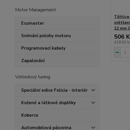
Motor Management
Těhlice 
zvětšen
Ecumaster
12 mm č
Snímání polohy motoru
506 K
418 Kč
b
Programovací kabely
Zapalování
Vzhledový tuning
Speciální edice Felicia - interiér
Kožené a látkové doplňky
Koberce
Automobilová pásovina