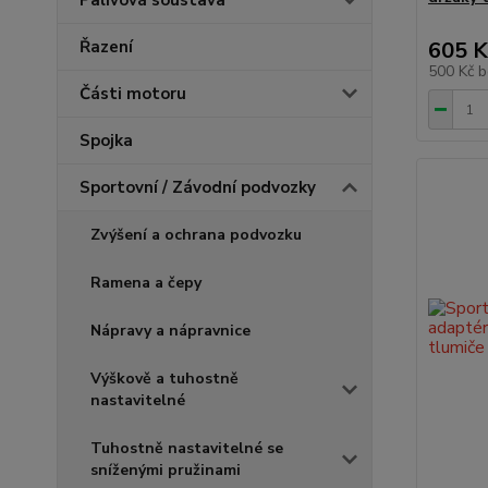
Palivová soustava
Řazení
605 K
500 Kč
b
Části motoru
Spojka
Sportovní / Závodní podvozky
Zvýšení a ochrana podvozku
Ramena a čepy
Nápravy a nápravnice
Výškově a tuhostně
nastavitelné
Tuhostně nastavitelné se
sníženými pružinami