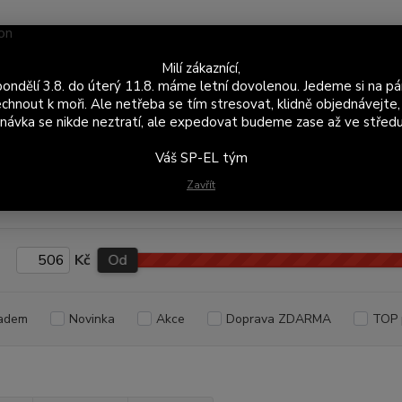
Nevíte
Milí zákaznící,
Hledat
+420
ondělí 3.8. do úterý 11.8. máme letní dovolenou. Jedeme si na pá
Po - P
chnout k moři. Ale netřeba se tím stresovat, klidně objednávejte,
návka se nikde neztratí, ale expedovat budeme zase až ve středu
portovní / Závodní podvozky
Těhlice
Favorit
Váš SP-EL tým
rit
Zavřít
Kč
Od
adem
Novinka
Akce
Doprava ZDARMA
TOP 