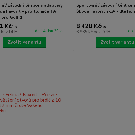
ní / závodní těhlice s adaptéry
Sportovní / závodní těhlice 
da Favorit - pro tlumiče TA
Škoda Favorit sk.A - dle h
 pro Golf 1
1 Kč
8 428 Kč
/
ks
/
ks
do 14 dnů 20 ks
do 
č
bez DPH
6 965 Kč
bez DPH
Zvolit variantu
Zvolit variantu