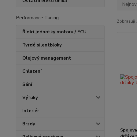
Ostatní elektronika
Nejnově
Performance Tuning
Zobrazuji 
Řídící jednotky motoru / ECU
Tvrdé silentbloky
Olejový management
Chlazení
Sání
Výfuky
Interiér
Brzdy
Spojova
držáky 