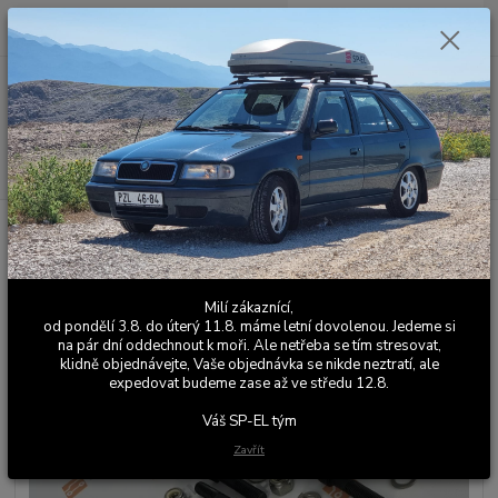
0
ks
+420 603 411 581
CZK
za
0,00 Kč
Po - Pá 9:00 - 17:00
Menu
Hledat
Úvod
Sportovní / Závodní podvozky
Adaptéry tlumičů
Spojovací
materiál pro adaptéry / držáky tlumičů
Spojovací materiál pro adaptéry /
Milí zákaznící,
držáky tlumičů
od pondělí 3.8. do úterý 11.8. máme letní dovolenou. Jedeme si
na pár dní oddechnout k moři. Ale netřeba se tím stresovat,
klidně objednávejte, Vaše objednávka se nikde neztratí, ale
expedovat budeme zase až ve středu 12.8.
Váš SP-EL tým
Zavřít