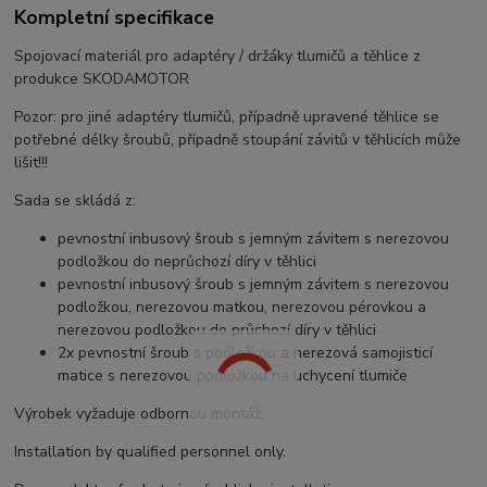
Kompletní specifikace
Spojovací materiál pro adaptéry / držáky tlumičů a těhlice z
produkce SKODAMOTOR
Pozor: pro jiné adaptéry tlumičů, případně upravené těhlice se
potřebné délky šroubů, případně stoupání závitů v těhlicích může
lišit!!!
Sada se skládá z:
pevnostní inbusový šroub s jemným závitem s nerezovou
podložkou do neprůchozí díry v těhlici
pevnostní inbusový šroub s jemným závitem s nerezovou
podložkou, nerezovou matkou, nerezovou pérovkou a
nerezovou podložkou do průchozí díry v těhlici
2x pevnostní šroub s podložkou a nerezová samojisticí
matice s nerezovou podložkou na uchycení tlumiče
Výrobek vyžaduje odbornou montáž.
Installation by qualified personnel only.