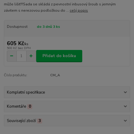
může lišit!!!Sada se skládá z:pevnostní inbusový šroub s jemným
závitem s nerezovou podložkou do ...
celý popis
Dostupnost
do 3 dnů 3 ks
605 Kč
/
ks
500 Kč
bez DPH
Přidat do košíku
Číslo produktu:
CM_A
Kompletní specifikace
Komentáře
0
Související zboží
3