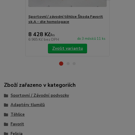
Sportovní / závodní těhlice Škoda Favorit
Sportovní / 
sk.A - dle homologace
sk.A - dle 
8 428 Kč
8 428 Kč
/
ks
do 3 měsíců 11 ks
6 965 Kč
bez DPH
6 965 Kč
bez
Zvolit variantu
Zboží zařazeno v kategoriích
Sportovní / Závodní podvozky
Adaptéry tlumičů
Těhlice
Favorit
Felicia