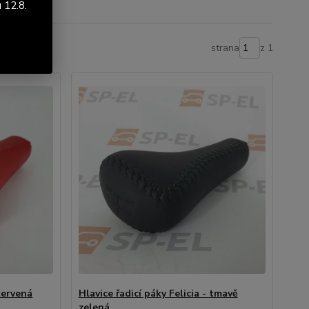
 12.8.
strana
z 1
 červená
Hlavice řadicí páky Felicia - tmavě
zelená