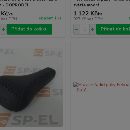
ýn - DOPRODEJ
světle modrá
 Kč
1 122 Kč
/
ks
/
ks
skladem 1 ks
č
bez DPH
927 Kč
bez DPH
Přidat do košíku
Přidat do ko