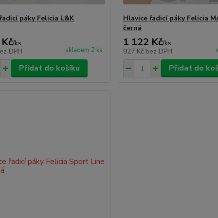
řadicí páky Felicia L&K
Hlavice řadicí páky Felicia M
černá
 Kč
1 122 Kč
/
ks
/
ks
skladem 2 ks
ez DPH
927 Kč
bez DPH
Přidat do košíku
Přidat do ko