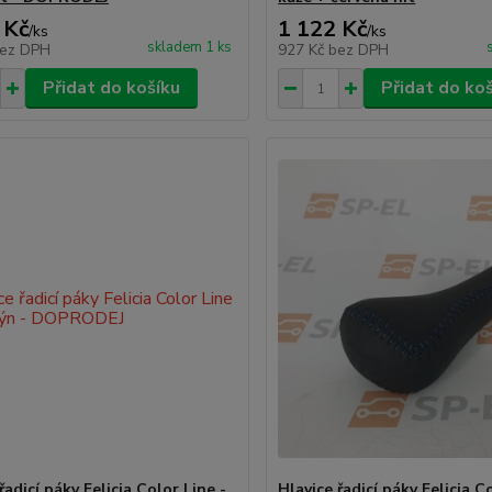
 Kč
1 122 Kč
/
ks
/
ks
skladem 1 ks
ez DPH
927 Kč
bez DPH
Přidat do košíku
Přidat do ko
řadicí páky Felicia Color Line -
Hlavice řadicí páky Felicia C