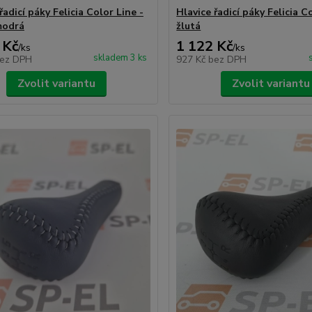
řadicí páky Felicia Color Line -
Hlavice řadicí páky Felicia C
modrá
žlutá
 Kč
1 122 Kč
/
ks
/
ks
skladem 3 ks
ez DPH
927 Kč
bez DPH
Zvolit variantu
Zvolit variantu