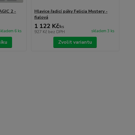
AGIC 2 -
Hlavice řadicí páky Felicia Mystery -
fialová
1 122 Kč
/
ks
skladem 6 ks
skladem 3 ks
927 Kč
bez DPH
šíku
Zvolit variantu