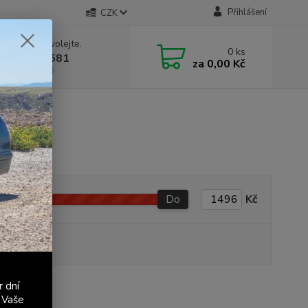
Přihlášení
CZK
 si rady? Zavolejte.
0
ks
 603 411 581
za
0,00 Kč
á 9:00 - 17:00
Do
Kč
produkt
r dní
 Vaše