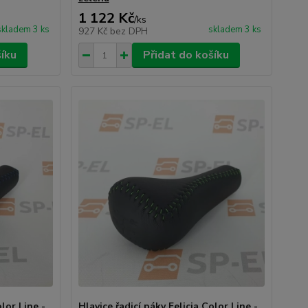
1 122 Kč
/
ks
skladem 3 ks
skladem 3 ks
927 Kč
bez DPH
šíku
Přidat do košíku
olor Line -
Hlavice řadicí páky Felicia Color Line -