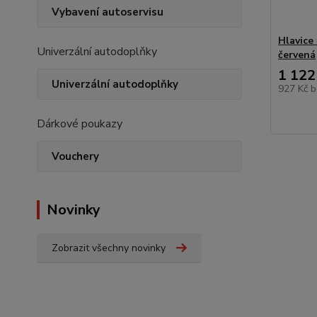
Vybavení autoservisu
Hlavice 
Univerzální autodoplňky
červená
1 122
Univerzální autodoplňky
927 Kč
b
Dárkové poukazy
Vouchery
Novinky
Zobrazit všechny novinky