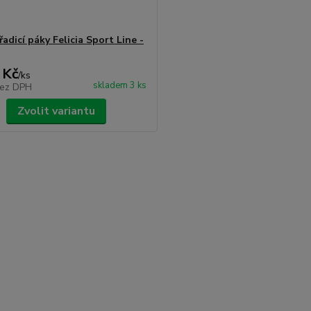
řadicí páky Felicia Sport Line -
 Kč
/
ks
skladem 3 ks
ez DPH
Zvolit variantu