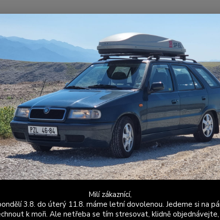
Nevíte
Hledat
+420
Po - P
ožené a látkové doplňky
Škoda Felicia
Hlavice řadící páky
ice řadící páky
Kč
Od
adem
Novinka
Akce
Doprava ZDARMA
TOP 
Milí zákaznící,
ondělí 3.8. do úterý 11.8. máme letní dovolenou. Jedeme si na pá
chnout k moři. Ale netřeba se tím stresovat, klidně objednávejte,