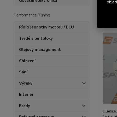
Ostatní elektronika
objed
Nejnově
Performance Tuning
Zobrazuji 
Řídící jednotky motoru / ECU
Tvrdé silentbloky
Olejový management
Chlazení
Sání
Výfuky
Interiér
Brzdy
Hlavice 
černá n