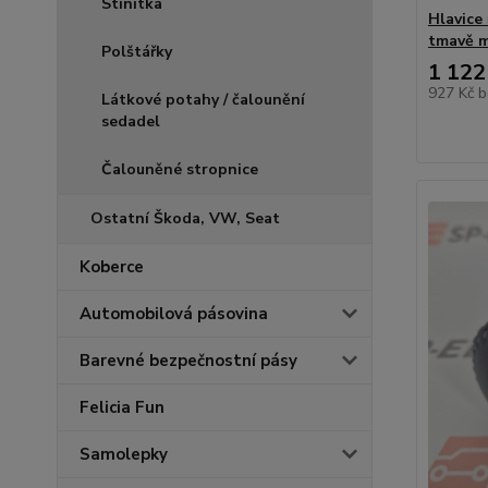
Stínítka
Hlavice 
tmavě 
Polštářky
1 122
927 Kč
b
Látkové potahy / čalounění
sedadel
Čalouněné stropnice
Ostatní Škoda, VW, Seat
Koberce
Automobilová pásovina
Barevné bezpečnostní pásy
Felicia Fun
Samolepky