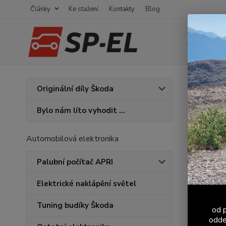
Články
Ke stažení
Kontakty
Blog
Úvod
K
Originální díly Škoda
Hlav
Bylo nám líto vyhodit ...
Automobilová elektronika
Cena:
Palubní počítač APRI
Skl
Elektrické naklápění světel
Tuning budíky Škoda
od p
odde