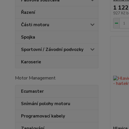
Palivová soustava
1 122
Řazení
927 Kč
b
Části motoru
Spojka
Sportovní / Závodní podvozky
Karoserie
Motor Management
Ecumaster
Snímání polohy motoru
Programovací kabely
Zapalování
Hlavice 