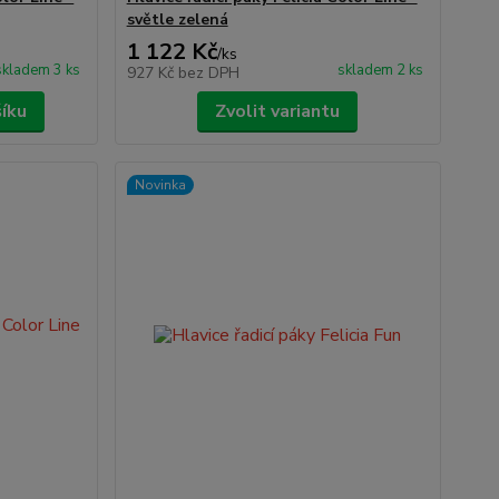
světle zelená
1 122 Kč
/
ks
skladem 3 ks
skladem 2 ks
927 Kč
bez DPH
šíku
Zvolit variantu
Novinka