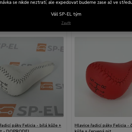
návka se nikde neztratí, ale expedovat budeme zase až ve středu
jší
Nejlevnější
Nejdražší
Váš SP-EL tým
1-13 z 13
Zavřít
řadicí páky Felicia - bílá kůže +
Hlavice řadicí páky Felicia -
it - DOPRODEJ
kůže + červená nit