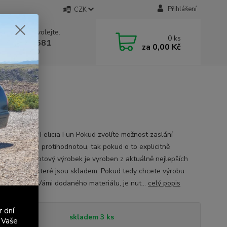
Přihlášení
CZK
 si rady? Zavolejte.
0
ks
 603 411 581
za
0,00 Kč
á 9:00 - 17:00
e řadicí páky Felicia Fun Pokud zvolíte možnost zaslání
ího materiálu protihodnotou, tak pokud o to explicitně
dáte, Váš hotový výrobek je vyroben z aktuálně nejlepších
 materiálu, které jsou skladem. Pokud tedy chcete výrobu
ovat přímo z Vámi dodaného materiálu, je nut...
celý popis
r dní
tupnost
skladem 3 ks
 Vaše