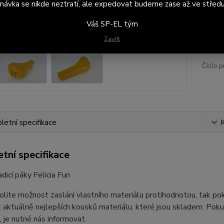
návka se nikde neztratí, ale expedovat budeme zase až ve středu
Váš SP-EL tým
1 
927
Zavřít
Číslo p
etní specifikace
tní specifikace
adicí páky Felicia Fun
líte možnost zaslání vlastního materiálu protihodnotou, tak po
 aktuálně nejlepších kousků materiálu, které jsou skladem. Pok
, je nutné nás informovat.