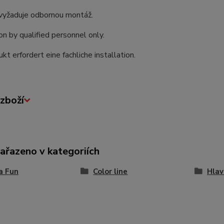
vyžaduje odbornou montáž.
ion by qualified personnel only.
kt erfordert eine fachliche installation.
zboží
zařazeno v kategoriích
ia Fun
Color line
Hlav