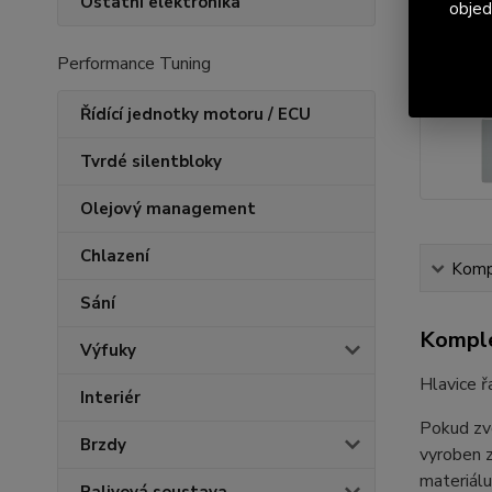
Ostatní elektronika
objed
Performance Tuning
Řídící jednotky motoru / ECU
Tvrdé silentbloky
Olejový management
Chlazení
Kompl
Sání
Komple
Výfuky
Hlavice ř
Interiér
Pokud zvo
Brzdy
vyroben z
materiálu