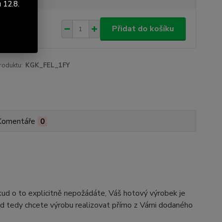
 12.8.
122 Kč
/
ks
Přidat do košíku
 Kč
bez DPH
roduktu:
KGK_FEL_1FY
Komentáře
0
kud o to explicitně nepožádáte, Váš hotový výrobek je
ud tedy chcete výrobu realizovat přímo z Vámi dodaného