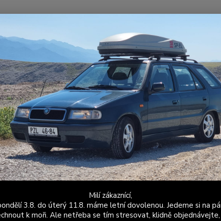
Nevíte
Hledat
+420
Po - P
elicia Fun
Hlavice řadicí páky Felicia Fun
ice řadicí páky Felicia Fun
Hlavic
vlastn
nepožá
kousků
realiz
Milí zákaznící,
ondělí 3.8. do úterý 11.8. máme letní dovolenou. Jedeme si na pá
Dos
chnout k moři. Ale netřeba se tím stresovat, klidně objednávejte,