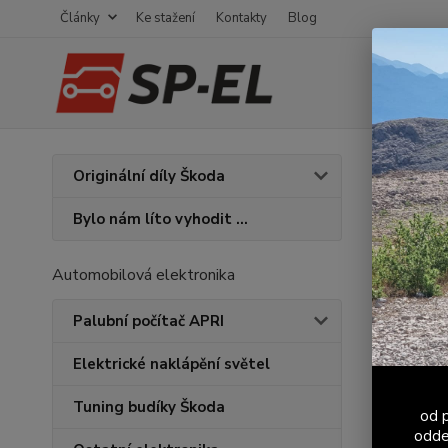
Články
Ke stažení
Kontakty
Blog
Úvod
F
Originální díly Škoda
Hlav
Bylo nám líto vyhodit ...
Novinka
Automobilová elektronika
Palubní počítač APRI
Elektrické naklápění světel
Tuning budíky Škoda
od p
odde