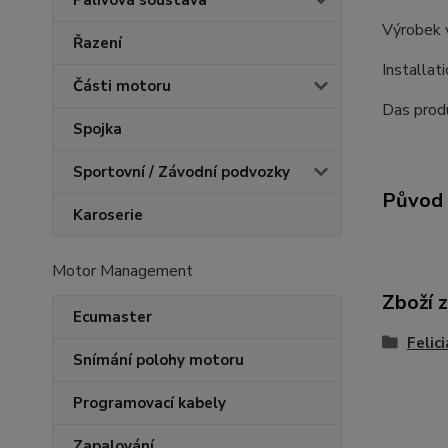
Palivová soustava
Výrobek 
Řazení
Installat
Části motoru
Das produ
Spojka
Sportovní / Závodní podvozky
Původ 
Karoserie
Motor Management
Zboží 
Ecumaster
Felic
Snímání polohy motoru
Programovací kabely
Zapalování