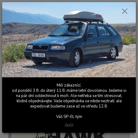
0
ks
+420 603 411 581
CZK
za
0,00 Kč
Po - Pá 9:00 - 17:00
Menu
Hledat
Úvod
SP-EL Merch
HAWK TUAH nálepka černá
HAWK TUAH nálepka černá
Milí zákaznící,
od pondělí 3.8. do úterý 11.8. máme letní dovolenou. Jedeme si
na pár dní oddechnout k moři. Ale netřeba se tím stresovat,
klidně objednávejte, Vaše objednávka se nikde neztratí, ale
expedovat budeme zase až ve středu 12.8.
Váš SP-EL tým
Zavřít