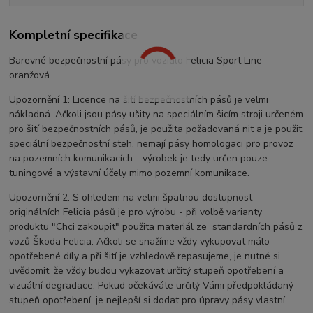
Kompletní specifikace
Barevné bezpečnostní pásy pro vozidlo Felicia Sport Line -
oranžová
Upozornění 1: Licence na šití bezpečnostních pásů je velmi
nákladná. Ačkoli jsou pásy ušity na speciálním šicím stroji určeném
pro šití bezpečnostních pásů, je použita požadovaná nit a je použit
speciální bezpečnostní steh, nemají pásy homologaci pro provoz
na pozemních komunikacích - výrobek je tedy určen pouze
tuningové a výstavní účely mimo pozemní komunikace.
Upozornění 2: S ohledem na velmi špatnou dostupnost
originálních Felicia pásů je pro výrobu - při volbě varianty
produktu "Chci zakoupit" použita materiál ze standardních pásů z
vozů Škoda Felicia. Ačkoli se snažíme vždy vykupovat málo
opotřebené díly a při šití je vzhledově repasujeme, je nutné si
uvědomit, že vždy budou vykazovat určitý stupeň opotřebení a
vizuální degradace. Pokud očekáváte určitý Vámi předpokládaný
stupeň opotřebení, je nejlepší si dodat pro úpravy pásy vlastní.