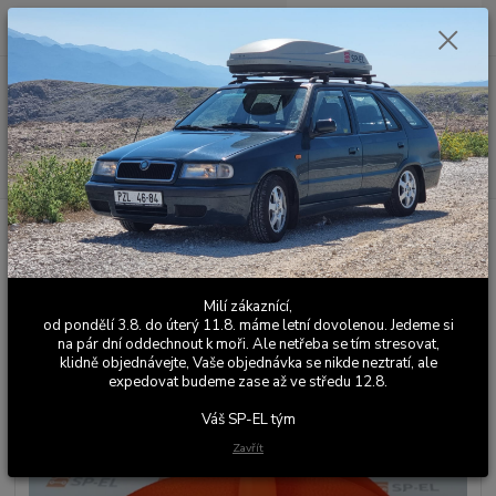
0
ks
+420 603 411 581
CZK
za
0,00 Kč
Po - Pá 9:00 - 17:00
Menu
Hledat
Úvod
Barevné bezpečnostní pásy
Škoda Felicia
Bezpečnostní pásy -
sada 5 ks - Felicia Color Line - oranžová
Bezpečnostní pásy - sada 5 ks -
Milí zákaznící,
Felicia Color Line - oranžová
od pondělí 3.8. do úterý 11.8. máme letní dovolenou. Jedeme si
na pár dní oddechnout k moři. Ale netřeba se tím stresovat,
klidně objednávejte, Vaše objednávka se nikde neztratí, ale
expedovat budeme zase až ve středu 12.8.
Váš SP-EL tým
Zavřít