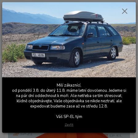
0
ks
+420 603 411 581
CZK
za
0,00 Kč
Po - Pá 9:00 - 17:00
Menu
Hledat
Úvod
Barevné bezpečnostní pásy
Škoda Felicia
Bezpečnostní pásy -
sada 5 ks - Felicia Color Line - oranžová
Bezpečnostní pásy - sada 5 ks -
Milí zákaznící,
Felicia Color Line - oranžová
od pondělí 3.8. do úterý 11.8. máme letní dovolenou. Jedeme si
na pár dní oddechnout k moři. Ale netřeba se tím stresovat,
klidně objednávejte, Vaše objednávka se nikde neztratí, ale
expedovat budeme zase až ve středu 12.8.
Váš SP-EL tým
Zavřít