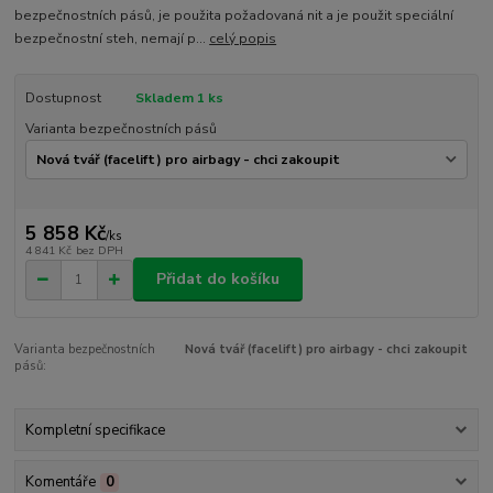
bezpečnostních pásů, je použita požadovaná nit a je použit speciální
bezpečnostní steh, nemají p...
celý popis
Dostupnost
Skladem 1 ks
Varianta bezpečnostních pásů
5 858 Kč
/
ks
4 841 Kč
bez DPH
Přidat do košíku
Varianta bezpečnostních
Nová tvář (facelift) pro airbagy - chci zakoupit
pásů:
Kompletní specifikace
Komentáře
0