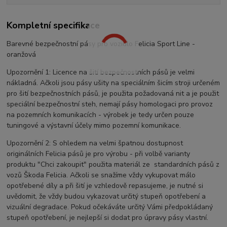
Kompletní specifikace
Barevné bezpečnostní pásy pro vozidlo Felicia Sport Line -
oranžová
Upozornění 1: Licence na šití bezpečnostních pásů je velmi
nákladná. Ačkoli jsou pásy ušity na speciálním šicím stroji určeném
pro šití bezpečnostních pásů, je použita požadovaná nit a je použit
speciální bezpečnostní steh, nemají pásy homologaci pro provoz
na pozemních komunikacích - výrobek je tedy určen pouze
tuningové a výstavní účely mimo pozemní komunikace.
Upozornění 2: S ohledem na velmi špatnou dostupnost
originálních Felicia pásů je pro výrobu - při volbě varianty
produktu "Chci zakoupit" použita materiál ze standardních pásů z
vozů Škoda Felicia. Ačkoli se snažíme vždy vykupovat málo
opotřebené díly a při šití je vzhledově repasujeme, je nutné si
uvědomit, že vždy budou vykazovat určitý stupeň opotřebení a
vizuální degradace. Pokud očekáváte určitý Vámi předpokládaný
stupeň opotřebení, je nejlepší si dodat pro úpravy pásy vlastní.