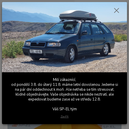
0
ks
+420 603 411 581
CZK
za
0,00 Kč
Po - Pá 9:00 - 17:00
Menu
Hledat
Úvod
Barevné bezpečnostní pásy
Škoda Felicia
Bezpečnostní pásy -
sada 5 ks - Felicia Color Line - žlutá
Bezpečnostní pásy - sada 5 ks -
Milí zákaznící,
Felicia Color Line - žlutá
od pondělí 3.8. do úterý 11.8. máme letní dovolenou. Jedeme si
na pár dní oddechnout k moři. Ale netřeba se tím stresovat,
klidně objednávejte, Vaše objednávka se nikde neztratí, ale
expedovat budeme zase až ve středu 12.8.
Váš SP-EL tým
Zavřít