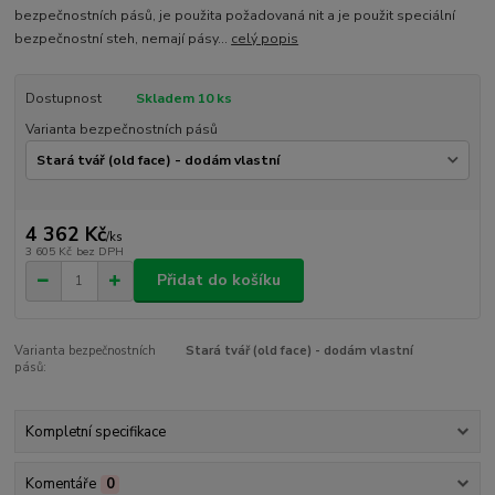
bezpečnostních pásů, je použita požadovaná nit a je použit speciální
bezpečnostní steh, nemají pásy...
celý popis
Dostupnost
Skladem 10 ks
Varianta bezpečnostních pásů
4 362 Kč
/
ks
3 605 Kč
bez DPH
Přidat do košíku
Varianta bezpečnostních
Stará tvář (old face) - dodám vlastní
pásů:
Kompletní specifikace
Komentáře
0