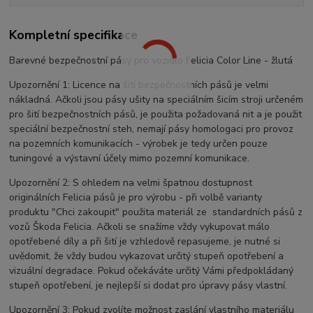
Kompletní specifikace
Barevné bezpečnostní pásy pro vozidlo Felicia Color Line - žlutá
Upozornění 1: Licence na šití bezpečnostních pásů je velmi
nákladná. Ačkoli jsou pásy ušity na speciálním šicím stroji určeném
pro šití bezpečnostních pásů, je použita požadovaná nit a je použit
speciální bezpečnostní steh, nemají pásy homologaci pro provoz
na pozemních komunikacích - výrobek je tedy určen pouze
tuningové a výstavní účely mimo pozemní komunikace.
Upozornění 2: S ohledem na velmi špatnou dostupnost
originálních Felicia pásů je pro výrobu - při volbě varianty
produktu "Chci zakoupit" použita materiál ze standardních pásů z
vozů Škoda Felicia. Ačkoli se snažíme vždy vykupovat málo
opotřebené díly a při šití je vzhledově repasujeme, je nutné si
uvědomit, že vždy budou vykazovat určitý stupeň opotřebení a
vizuální degradace. Pokud očekáváte určitý Vámi předpokládaný
stupeň opotřebení, je nejlepší si dodat pro úpravy pásy vlastní.
Upozornění 3: Pokud zvolíte možnost zaslání vlastního materiálu