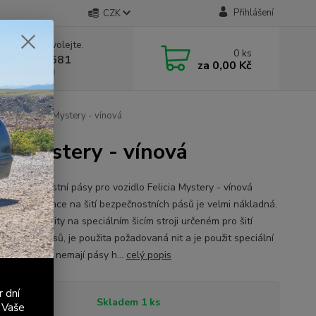
Přihlášení
CZK
 si rady? Zavolejte.
0
ks
 603 411 581
za
0,00 Kč
á 9:00 - 17:00
 ks - Felicia Mystery - vínová
cia Mystery - vínová
é bezpečnostní pásy pro vozidlo Felicia Mystery - vínová
nění 1: Licence na šití bezpečnostních pásů je velmi nákladná.
jsou pásy ušity na speciálním šicím stroji určeném pro šití
nostních pásů, je použita požadovaná nit a je použit speciální
nostní steh, nemají pásy h...
celý popis
r dní
tupnost
Skladem 1 ks
 Vaše