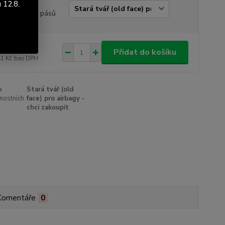
 12.8.
ianta
pečnostních pásů
858 Kč
/
ks
Přidat do košíku
41 Kč
bez DPH
a
Stará tvář (old
nostních
face) pro airbagy -
chci zakoupit
Komentáře
0