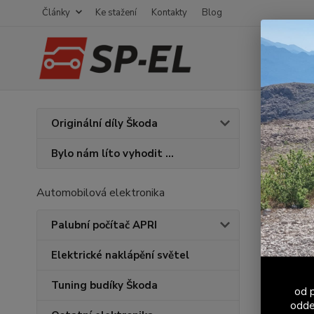
Články
Ke stažení
Kontakty
Blog
Úvod
B
Originální díly Škoda
Bezp
Bylo nám líto vyhodit ...
Automobilová elektronika
Palubní počítač APRI
Elektrické naklápění světel
Tuning budíky Škoda
od p
odde