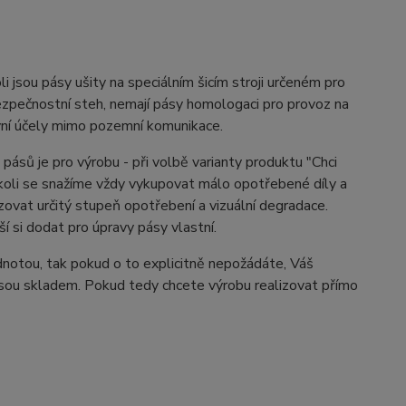
i jsou pásy ušity na speciálním šicím stroji určeném pro
 bezpečnostní steh, nemají pásy homologaci pro provoz na
vní účely mimo pozemní komunikace.
pásů je pro výrobu - při volbě varianty produktu "Chci
čkoli se snažíme vždy vykupovat málo opotřebené díly a
azovat určitý stupeň opotřebení a vizuální degradace.
 si dodat pro úpravy pásy vlastní.
dnotou, tak pokud o to explicitně nepožádáte, Váš
 jsou skladem. Pokud tedy chcete výrobu realizovat přímo