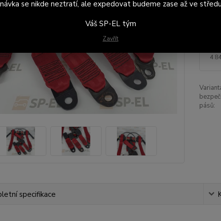
návka se nikde neztratí, ale expedovat budeme zase až ve středu
Var
bez
Váš SP-EL tým
Zavřít
5 
4 8
Variant
bezpeč
pásů:
etní specifikace