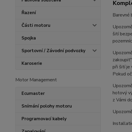
Palivová soustava
Komple
Řazení
Barevné b
Části motoru
Upozorněn
šití bezp
Spojka
pozemních
Sportovní / Závodní podvozky
Upozorněn
zakoupit"
Karoserie
při šití 
Pokud oče
Motor Management
Upozorněn
hotový vý
Ecumaster
z Vámi do
Snímání polohy motoru
Upozorně
Programovací kabely
Installat
Zapalování