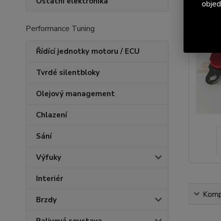
Ostatní elektronika
objed
Performance Tuning
Řídící jednotky motoru / ECU
Tvrdé silentbloky
Olejový management
Chlazení
Sání
Výfuky
Interiér
Kompl
Brzdy