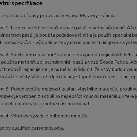
tní specifikace
ezpečnostní pásy pro vozidlo Felicia Mystery - vínová
í 1: Licence na šití bezpečnostních pásů je velmi nákladná. Ačkol
ečnostních pásů, je použita požadovaná nit a je použit speciální
 komunikacích - výrobek je tedy určen pouze tuningové a výsta
í 2: S ohledem na velmi špatnou dostupnost originálních Felicia 
 použita materiál ze standardních pásů z vozů Škoda Felicia. A
je vzhledově repasujeme, je nutné si uvědomit, že vždy budou vyk
káváte určitý Vámi předpokládaný stupeň opotřebení, je nejlepší
í 3: Pokud zvolíte možnost zaslání vlastního materiálu protiho
robek je vyroben z aktuálně nejlepších kousků materiálu, které
daného materiálu, je nutné nás informovat.
ní 4: Výrobek vyžaduje odbornou montáž.
ion by qualified personnel only.