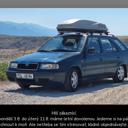
Nevíte
Hledat
+420
Po - P
arevné bezpečnostní pásy
Škoda Felicia
Bezpečnostní pásy - sada 5
ečnostní pásy - sada 5 ks - Feli
Barevn
Upozor
Ačkoli 
bezpeč
bezpeč
Milí zákaznící,
ondělí 3.8. do úterý 11.8. máme letní dovolenou. Jedeme si na pá
Dos
chnout k moři. Ale netřeba se tím stresovat, klidně objednávejte,