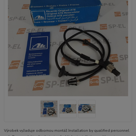
Výrobek vyžaduje odbornou montáž.Installation by qualified personnel