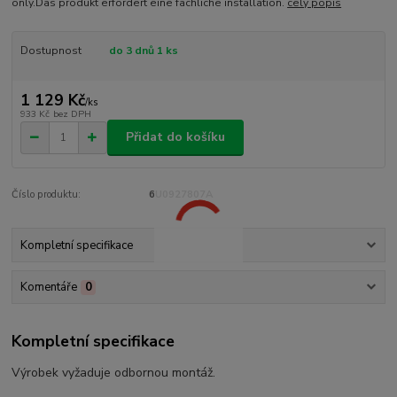
only.Das produkt erfordert eine fachliche installation.
celý popis
Dostupnost
do 3 dnů 1 ks
1 129 Kč
/
ks
933 Kč
bez DPH
Přidat do košíku
Číslo produktu:
6U0927807A
Kompletní specifikace
Komentáře
0
Kompletní specifikace
Výrobek vyžaduje odbornou montáž.