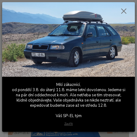
0
ks
+420 603 411 581
CZK
za
0,00 Kč
Po - Pá 9:00 - 17:00
Menu
Hledat
Úvod
Originální díly Škoda
Felicia
Felicia snímač ABS zadní -
výrobce dle aktuální nabídky dodavatele
Felicia snímač ABS zadní -
Milí zákaznící,
výrobce dle aktuální nabídky
od pondělí 3.8. do úterý 11.8. máme letní dovolenou. Jedeme si
na pár dní oddechnout k moři. Ale netřeba se tím stresovat,
dodavatele
klidně objednávejte, Vaše objednávka se nikde neztratí, ale
expedovat budeme zase až ve středu 12.8.
Váš SP-EL tým
Zavřít