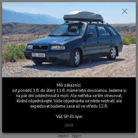
0
ks
+420 603 411 581
CZK
za
0,00 Kč
Po - Pá 9:00 - 17:00
Menu
Hledat
Úvod
Výfuky
Sériové výfuky
Škoda Favorit
Favorit / Forman s
katem
Katalyzátor Favorit ,Felicia 1.3 keramika
Katalyzátor Favorit ,Felicia 1.3
Milí zákaznící,
keramika
od pondělí 3.8. do úterý 11.8. máme letní dovolenou. Jedeme si
na pár dní oddechnout k moři. Ale netřeba se tím stresovat,
klidně objednávejte, Vaše objednávka se nikde neztratí, ale
expedovat budeme zase až ve středu 12.8.
Váš SP-EL tým
Zavřít