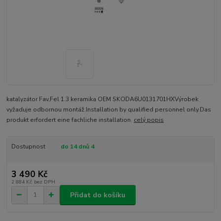
katalyzátor Fav,Fel 1.3 keramika OEM SKODA6U0131701HXVýrobek
vyžaduje odbornou montáž.Installation by qualified personnel only.Das
produkt erfordert eine fachliche installation.
celý popis
Dostupnost
do 14 dnů 4
3 490 Kč
2 884 Kč
bez DPH
Přidat do košíku