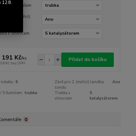
 12.8.
bka / S tlumičem
it pro 2. (měřicí)
dba sondu
bka s vlnovcem
 191 Kč
/
ks
Přidat do košíku
918 Kč
bez DPH
roduktu:
6
Závit pro 2. (měřicí) lamdba
Ano
sondu:
/ S tlumičem:
trubka
Trubka s
S
vlnovcem:
katalyzátorem
Komentáře
0