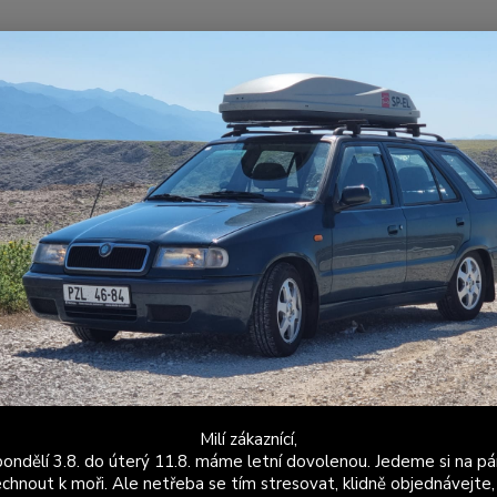
Nevíte
Hledat
+420
Po - P
ýfuky
Sportovní a závodní výfuky
Kompletní nerezový výfukový syst
letní nerezový výfukový systém
Nerezo
spolup
výkon,
které 
nemají
Milí zákaznící,
ondělí 3.8. do úterý 11.8. máme letní dovolenou. Jedeme si na pá
Dos
chnout k moři. Ale netřeba se tím stresovat, klidně objednávejte,