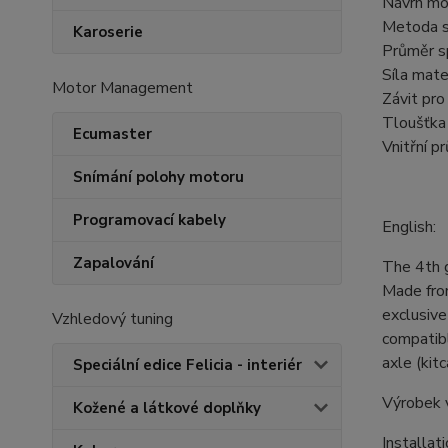
Návrh mo
Metoda sv
Karoserie
Průměr s
Síla mate
Motor Management
Závit pr
Tloušťka
Ecumaster
Vnitřní p
Snímání polohy motoru
Programovací kabely
English:
Zapalování
The 4th 
Made from
exclusiv
Vzhledový tuning
compatibl
axle (kit
Speciální edice Felicia - interiér
Výrobek 
Kožené a látkové doplňky
Installat