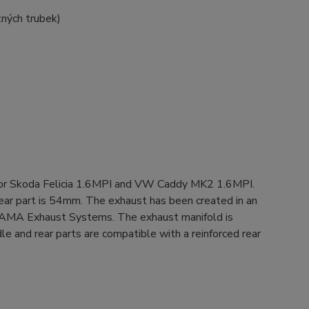
tných trubek)
for Skoda Felicia 1.6MPI and VW Caddy MK2 1.6MPI.
rear part is 54mm. The exhaust has been created in an
er AMA Exhaust Systems. The exhaust manifold is
le and rear parts are compatible with a reinforced rear