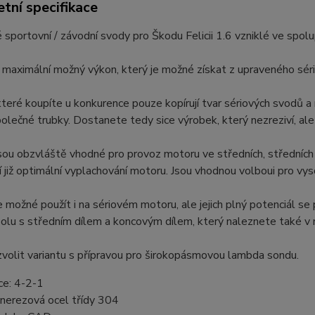
tní specifikace
sportovní / závodní svody pro Škodu Felicii 1.6 vzniklé ve spol
í maximální možný výkon, který je možné získat z upraveného sé
které koupíte u konkurence pouze kopírují tvar sériových svodů a
polečné trubky. Dostanete tedy sice výrobek, který nezreziví, al
sou obzvláště vhodné pro provoz motoru ve středních, středních
í již optimální vyplachování motoru. Jsou vhodnou volboui pro v
e možné použít i na sériovém motoru, ale jejich plný potenciál se 
polu s středním dílem a koncovým dílem, který naleznete také v n
volit variantu s přípravou pro širokopásmovou lambda sondu.
ce: 4-2-1
 nerezová ocel třídy 304