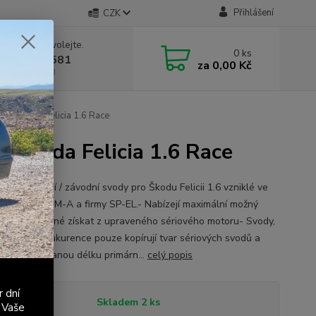
Přihlášení
CZK
 si rady? Zavolejte.
0
ks
 603 411 581
za
0,00 Kč
á 9:00 - 17:00
ém Škoda Felicia 1.6 Race
 Škoda Felicia 1.6 Race
vé sportovní / závodní svody pro Škodu Felicii 1.6 vzniklé ve
ráci firmy A-M-A a firmy SP-EL.- Nabízejí maximální možný
 který je možné získat z upraveného sériového motoru- Svody,
koupíte u konkurence pouze kopírují tvar sériových svodů a
 optimalizovanou délku primárn...
celý popis
r dní
tupnost
Skladem 2 ks
 Vaše