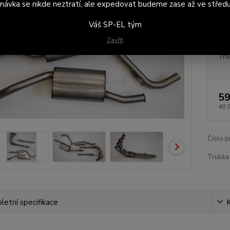
návka se nikde neztratí, ale expedovat budeme zase až ve středu
Tru
Váš SP-EL tým
Záv
lam
Zavřít
Tru
59
48 
Číslo p
Trubka 
etní specifikace