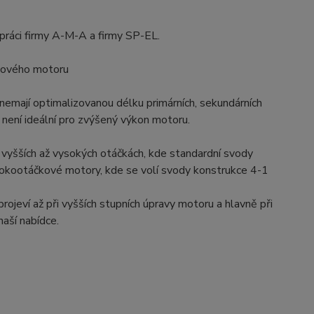
upráci firmy A-M-A a firmy SP-EL.
riového motoru
 nemají optimalizovanou délku primárních, sekundárních
e není ideální pro zvýšený výkon motoru.
 vyšších až vysokých otáčkách, kde standardní svody
ysokootáčkové motory, kde se volí svody konstrukce 4-1
projeví až při vyšších stupních úpravy motoru a hlavně při
aší nabídce.