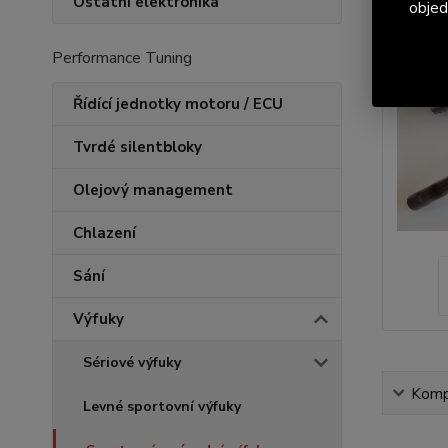
Ostatní elektronika
objed
Performance Tuning
Řídící jednotky motoru / ECU
Tvrdé silentbloky
Olejový management
Chlazení
Sání
Výfuky
Sériové výfuky
Kompl
Levné sportovní výfuky