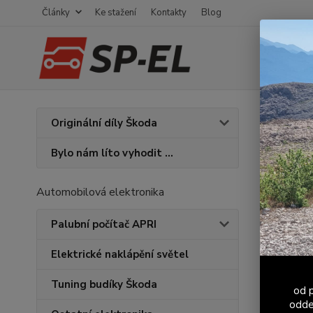
Články
Ke stažení
Kontakty
Blog
Úvod
V
Originální díly Škoda
Komp
Bylo nám líto vyhodit ...
Automobilová elektronika
Palubní počítač APRI
Elektrické naklápění světel
Tuning budíky Škoda
od p
odde