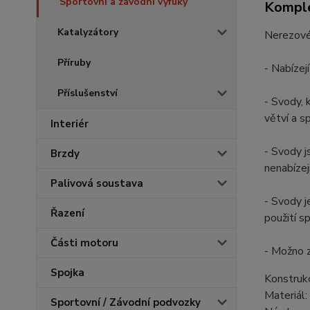
Sportovní a závodní výfuky
Komple
Katalyzátory
Nerezové 
Příruby
- Nabízej
Příslušenství
- Svody, 
větví a s
Interiér
- Svody j
Brzdy
nenabízej
Palivová soustava
- Svody j
Řazení
použití s
Části motoru
- Možno z
Spojka
Konstruk
Materiál:
Sportovní / Závodní podvozky