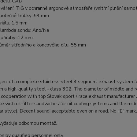
delu: CAD
áření: TIG v ochranné argonové atmosféře (vnitřní plnění samo
polečné trubky: 54 mm
riálu: 1,5 mm
o lambda sondu: Ano/Ne
 příruby: 12 mm
růměr středního a koncového dílu: 55 mm
gen. of a complete stainless steel 4 segment exhaust system 
 a high-quality steel - class 302. The diameter of middle and 
e cooperation with top Slovak sport / race exhaust manufactur
e with oil filter sandwiches for oil cooling systems and the midd
car style). Decent sound, acceptable even on a road. No "E" mark.
vyžaduje odbornou montáž.
ion by qualified personnel only.