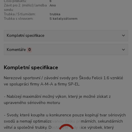
Číslo produktu:
6
Závit pro 2. (měřicí) lamdba
Ano
sondu:
Trubka / S tlumičem:
trubka
Trubka s vlnovcem:
S katalyzátorem
Kompletní specifikace
Komentáře
0
Kompletní specifikace
Nerezové sportovní / závodní svody pro Škodu Felicii 1.6 vzniklé
ve spolupráci firmy A-M-A a firmy SP-EL.
- Nabízejí maximální možný výkon, který je možné získat z
upraveného sériového motoru
- Svody, které koupíte u konkurence pouze kopírují tvar sériových
svodů a nemají optimalizovanou délku primárních, sekundárních
větví a společné trubky. Dostanete tedy sice výrobek, který