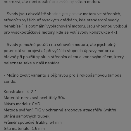
nezreziví, ale není ideální pro zvýšený výkon motoru.
- Svody jsou obzvláště vhodné pro provoz motoru ve středních,
středních vyšších až vysokých otáčkách, kde standardní svody
nenabízejí již optimální vyplachování motoru. Jsou vhodnou volboui
pro vysokootáčkové motory, kde se volí svody konstrukce 4-1
- Svody je možné použít i na sériovém motoru, ale jejich plný
potenciál se projeví až při vyšších stupních úpravy motoru a
hlavně při použití spolu s středním dílem a koncovým dílem, který
naleznete také v naší nabídce.
- Možno zvolit variantu s přípravou pro širokopásmovou lambda
sondu.
Konstrukce: 4-2-1
Materiál: nerezová ocel třídy 304
Návrh modelu: CAD
Metoda sváření: TIG v ochranné argonové atmosféře (vnitřní
plnění samotných trubek)
Průměr společné trubky: 54 mm
Síla materiálu: 1,5 mm