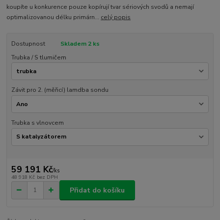
koupíte u konkurence pouze kopírují tvar sériových svodů a nemají
optimalizovanou délku primárn...
celý popis
Dostupnost
Skladem 2 ks
Trubka / S tlumičem
Závit pro 2. (měřicí) lamdba sondu
Trubka s vlnovcem
59 191 Kč
/
ks
48 918 Kč
bez DPH
Přidat do košíku