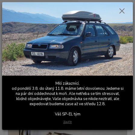
0
ks
+420 603 411 581
CZK
za
0,00 Kč
Po - Pá 9:00 - 17:00
Menu
Hledat
Úvod
Výfuky
Sportovní a závodní výfuky
Kompletní nerezový
výfukový systém Škoda Felicia 1.6 Street
Kompletní nerezový výfukový
Milí zákaznící,
systém Škoda Felicia 1.6 Street
od pondělí 3.8. do úterý 11.8. máme letní dovolenou. Jedeme si
na pár dní oddechnout k moři. Ale netřeba se tím stresovat,
klidně objednávejte, Vaše objednávka se nikde neztratí, ale
expedovat budeme zase až ve středu 12.8.
Váš SP-EL tým
Zavřít