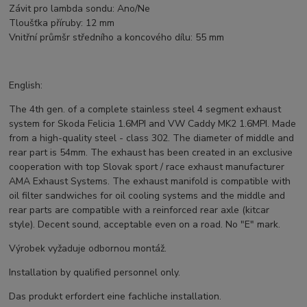
Závit pro lambda sondu: Ano/Ne
Tloušťka příruby: 12 mm
Vnitřní průmšr středního a koncového dílu: 55 mm
English:
The 4th gen. of a complete stainless steel 4 segment exhaust
system for Skoda Felicia 1.6MPI and VW Caddy MK2 1.6MPI. Made
from a high-quality steel - class 302. The diameter of middle and
rear part is 54mm. The exhaust has been created in an exclusive
cooperation with top Slovak sport / race exhaust manufacturer
AMA Exhaust Systems. The exhaust manifold is compatible with
oil filter sandwiches for oil cooling systems and the middle and
rear parts are compatible with a reinforced rear axle (kitcar
style). Decent sound, acceptable even on a road. No "E" mark.
Výrobek vyžaduje odbornou montáž.
Installation by qualified personnel only.
Das produkt erfordert eine fachliche installation.