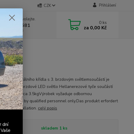
Přihlášení
CZK
 si rady? Zavolejte.
0
ks
 603 411 581
za
0,00 Kč
á 9:00 - 17:00
 Fun
eplika originálního křídla s 3. brzdovým světlemsoučástí je
ální červené brzdové LED světlo Hellanerezové tyče součástí
uhmotnost cca 3.5kgVýrobek vyžaduje odbornou
.Installation by qualified personnel only.Das produkt erfordert
chliche installation.
celý popis
r dní
tupnost
skladem 1 ks
 Vaše