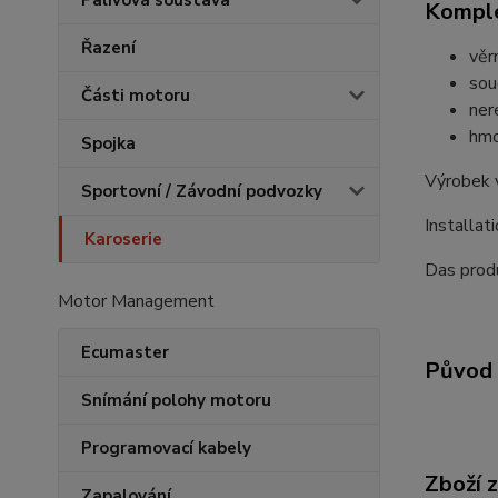
Palivová soustava
Komple
Řazení
věr
sou
Části motoru
ner
hmo
Spojka
Výrobek 
Sportovní / Závodní podvozky
Installat
Karoserie
Das produ
Motor Management
Ecumaster
Původ 
Snímání polohy motoru
Programovací kabely
Zboží 
Zapalování