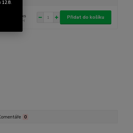
 12.8.
 701 Kč
/
ks
Přidat do košíku
976 Kč
bez DPH
Komentáře
0