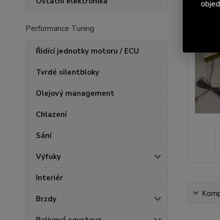
Ostatní elektronika
objed
Performance Tuning
Řídící jednotky motoru / ECU
Tvrdé silentbloky
Olejový management
Chlazení
Sání
Výfuky
Interiér
Kompl
Brzdy