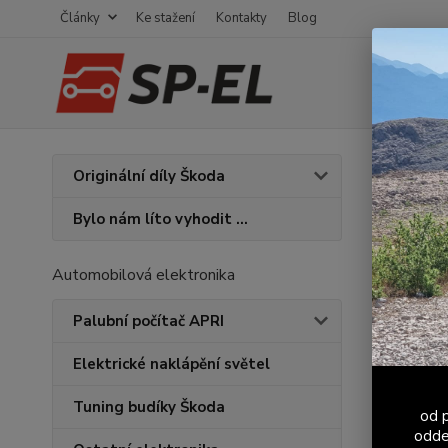
Články
Ke stažení
Kontakty
Blog
Úvod
K
Originální díly Škoda
Kříd
Bylo nám líto vyhodit ...
Automobilová elektronika
Palubní počítač APRI
Elektrické naklápění světel
Tuning budíky Škoda
od p
odde