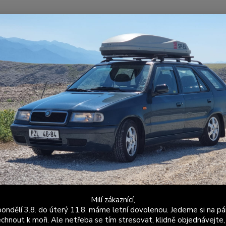
Nevíte
Hledat
+420
Po - P
aroserie
Křídlo s 3. brzdovým světlem Felicia Fun
lo s 3. brzdovým světlem Felicia
věrná r
origin
výrobk
montáž
eine fa
Milí zákaznící,
ondělí 3.8. do úterý 11.8. máme letní dovolenou. Jedeme si na pá
Dos
chnout k moři. Ale netřeba se tím stresovat, klidně objednávejte,