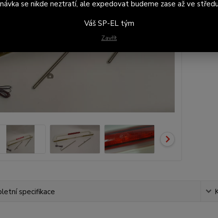
návka se nikde neztratí, ale expedovat budeme zase až ve středu
Váš SP-EL tým
15
12 
Zavřít
etní specifikace