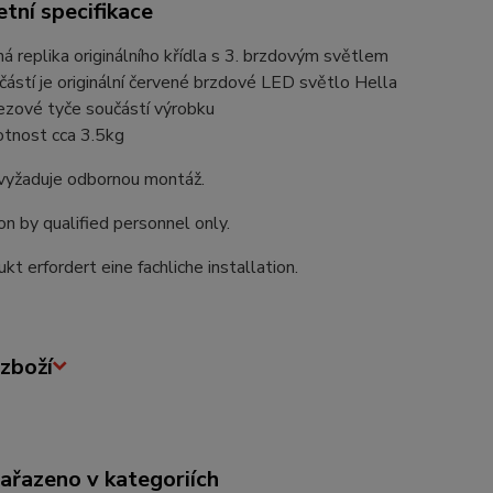
tní specifikace
ná replika originálního křídla s 3. brzdovým světlem
částí je originální červené brzdové LED světlo Hella
ezové tyče součástí výrobku
tnost cca 3.5kg
vyžaduje odbornou montáž.
ion by qualified personnel only.
kt erfordert eine fachliche installation.
zboží
zařazeno v kategoriích