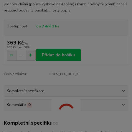
jednoduchými (pouze výškové naklápění) i kombinovanými (kombinace s
regulací podsvitu budíků). ...
celý popis
Dostupnost
do 7 dnů 1 ks
369 Kč
/
ks
305 Kč
bez DPH
Přidat do košíku
Číslo produktu:
EHLS_FEL_OCT_K
Kompletní specifikace
Komentáře
0
Kompletní specifikace