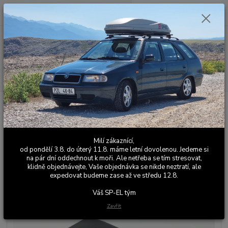
0
ks
+420 603 411 581
CZK
za
0,00 Kč
Po - Pá 9:00 - 17:00
Menu
Hledat
Úvod
Elektrické naklápění světel
Krytka ovladače el. naklápění Felicia -
ovladač Octavia
Krytka ovladače el. naklápění
Milí zákaznící,
Felicia - ovladač Octavia
od pondělí 3.8. do úterý 11.8. máme letní dovolenou. Jedeme si
na pár dní oddechnout k moři. Ale netřeba se tím stresovat,
klidně objednávejte, Vaše objednávka se nikde neztratí, ale
expedovat budeme zase až ve středu 12.8.
Váš SP-EL tým
Zavřít