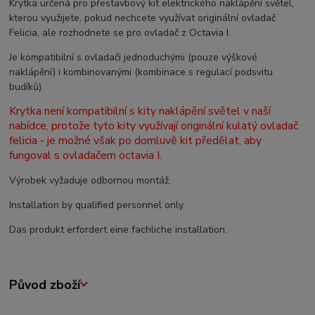
Krytka určená pro přestavbový kit elektrického naklápění světel,
kterou využijete, pokud nechcete využívat originální ovladač
Felicia, ale rozhodnete se pro ovladač z Octavia I.
Je kompatibilní s ovladači jednoduchými (pouze výškové
naklápění) i kombinovanými (kombinace s regulací podsvitu
budíků).
Krytka není kompatibilní s kity naklápění světel v naší
nabídce, protože tyto kity využívají originální kulatý ovladač
felicia - je možné však po domluvě kit předělat, aby
fungoval s ovladačem octavia I.
Výrobek vyžaduje odbornou montáž.
Installation by qualified personnel only.
Das produkt erfordert eine fachliche installation.
Původ zboží