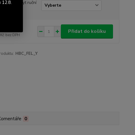
 12.8.
lu vlastní kryt ruční
dy
4 Kč
/
ks
Přidat do košíku
 Kč
bez DPH
roduktu:
HBC_FEL_Y
Komentáře
0