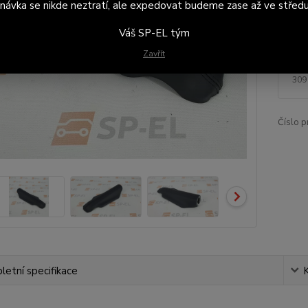
návka se nikde neztratí, ale expedovat budeme zase až ve středu
Zaš
brz
Váš SP-EL tým
Zavřít
37
309
Číslo p
etní specifikace