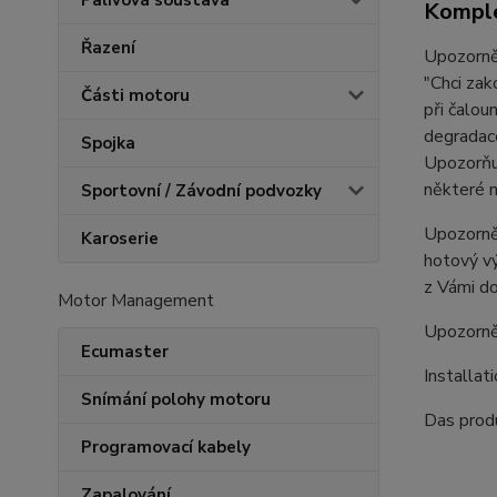
Palivová soustava
Komple
Řazení
Upozorněn
"Chci zak
Části motoru
při čalou
degradace
Spojka
Upozorňuj
některé n
Sportovní / Závodní podvozky
Upozorněn
Karoserie
hotový vý
z Vámi do
Motor Management
Upozorně
Ecumaster
Installat
Snímání polohy motoru
Das produ
Programovací kabely
Zapalování