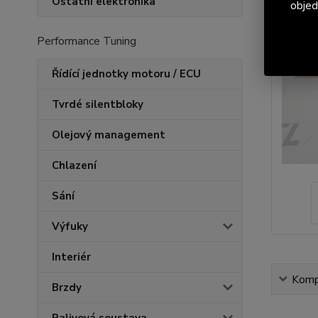
Ostatní elektronika
objed
Performance Tuning
Řídící jednotky motoru / ECU
Tvrdé silentbloky
Olejový management
Chlazení
Sání
Výfuky
Interiér
Kompl
Brzdy