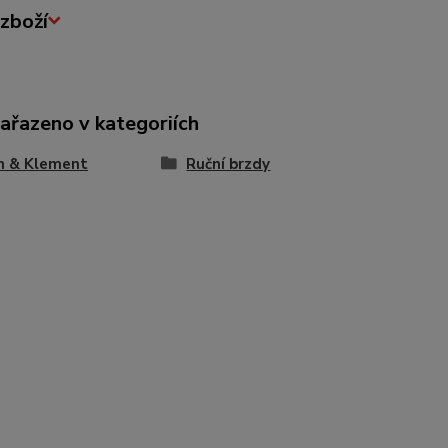
zboží
zařazeno v kategoriích
n & Klement
Ruční brzdy