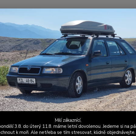
Nevíte
Hledat
+420
Po - P
ožené a látkové doplňky
Škoda Felicia
Ruční brzdy
Krytka ruční 
ka ruční brzdy - kůže - černá
Upozor
krytů r
zakoupi
Ačkoli
čalouně
Milí zákaznící,
ondělí 3.8. do úterý 11.8. máme letní dovolenou. Jedeme si na pá
Dos
chnout k moři. Ale netřeba se tím stresovat, klidně objednávejte,