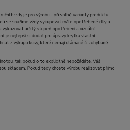
uční brzdy je pro výrobu - při volbě varianty produktu
čkoli se snažíme vždy vykupovat málo opotřebené díly a
u vykazovat určitý stupeň opotřebení a vizuální
je nejlepší si dodat pro úpravy krytku vlastní.
nat z výkupu kusy, které nemají ulámané či zohýbané
dnotou, tak pokud o to explicitně nepožádáte, Váš
 jsou skladem. Pokud tedy chcete výrobu realizovat přímo