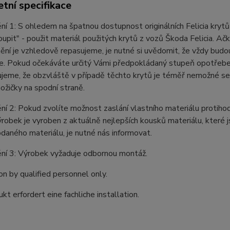
tní specifikace
í 1: S ohledem na špatnou dostupnost originálních Felicia krytů r
oupit" - použit materiál použitých krytů z vozů Škoda Felicia. A
nění je vzhledově repasujeme, je nutné si uvědomit, že vždy budo
. Pokud očekáváte určitý Vámi předpokládaný stupeň opotřebení, 
eme, že obzvláště v případě těchto krytů je téměř nemožné seh
ožičky na spodní straně.
í 2: Pokud zvolíte možnost zaslání vlastního materiálu protiho
robek je vyroben z aktuálně nejlepších kousků materiálu, které
daného materiálu, je nutné nás informovat.
ní 3: Výrobek vyžaduje odbornou montáž.
ion by qualified personnel only.
kt erfordert eine fachliche installation.