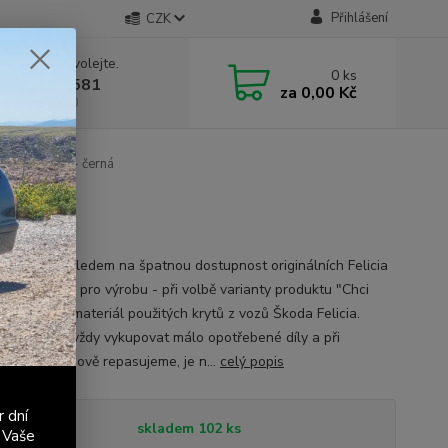
Přihlášení
CZK
 si rady? Zavolejte.
0
ks
 603 411 581
za
0,00 Kč
á 9:00 - 17:00
brzdy - kůže - černá
nění 1: S ohledem na špatnou dostupnost originálních Felicia
uční brzdy je pro výrobu - při volbě varianty produktu "Chci
t" - použit materiál použitých krytů z vozů Škoda Felicia.
 se snažíme vždy vykupovat málo opotřebené díly a při
ní je vzhledově repasujeme, je n...
celý popis
r dní
tupnost
skladem 102 ks
 Vaše