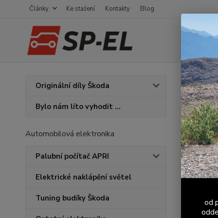
Články
Ke stažení
Kontakty
Blog
Úvod
K
Originální díly Škoda
Kryt
Bylo nám líto vyhodit ...
Automobilová elektronika
Palubní počítač APRI
Elektrické naklápění světel
Tuning budíky Škoda
od p
odde