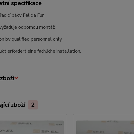
tní specifikace
adicí páky Felicia Fun
vyžaduje odbornou montáž.
ion by qualified personnel only.
kt erfordert eine fachliche installation.
zboží
jící zboží
2