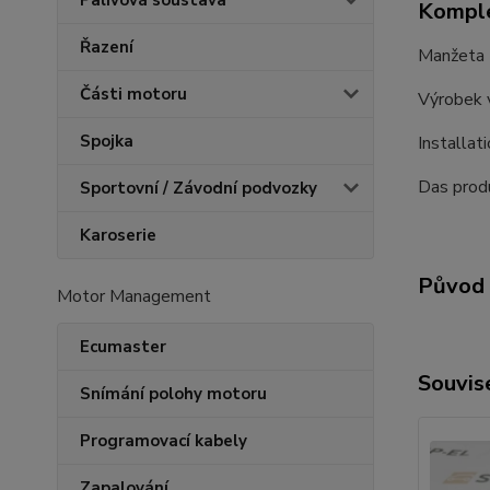
Palivová soustava
Komple
Řazení
Manžeta ř
Části motoru
Výrobek 
Spojka
Installat
Das produ
Sportovní / Závodní podvozky
Karoserie
Původ 
Motor Management
Ecumaster
Souvise
Snímání polohy motoru
Programovací kabely
Zapalování