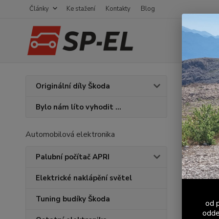
Články
Ke stažení
Kontakty
Blog
Úvod
F
Originální díly Škoda
Manž
Bylo nám líto vyhodit ...
Automobilová elektronika
Palubní počítač APRI
Elektrické naklápění světel
Tuning budíky Škoda
od p
odde