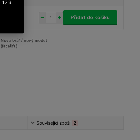
 12.8.
122 Kč
/
ks
Přidat do košíku
 Kč
bez DPH
Nová tvář / nový model
(facelift)
Související zboží
2