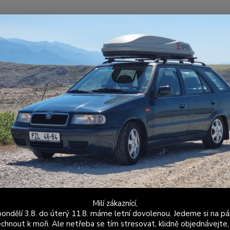
Nevíte
Hledat
+420
Po - P
elicia Fun
Manžeta řadicí páky Felicia Fun
eta řadicí páky Felicia Fun
Manžet
Install
fachlic
Dos
Milí zákaznící,
ondělí 3.8. do úterý 11.8. máme letní dovolenou. Jedeme si na pá
Mo
chnout k moři. Ale netřeba se tím stresovat, klidně objednávejte,