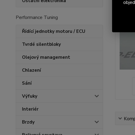
Ostatní elektronika
objed
Performance Tuning
Řídící jednotky motoru / ECU
Tvrdé silentbloky
Olejový management
Chlazení
Sání
Výfuky
Interiér
Kompl
Brzdy