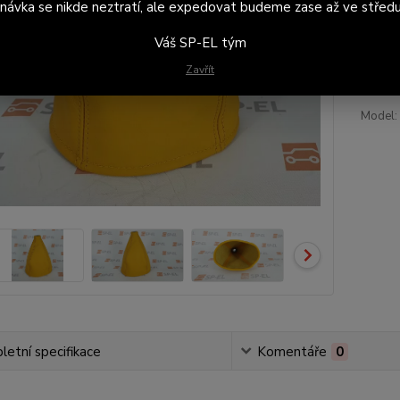
návka se nikde neztratí, ale expedovat budeme zase až ve středu
1 
Váš SP-EL tým
927
Zavřít
Model:
etní specifikace
Komentáře
0