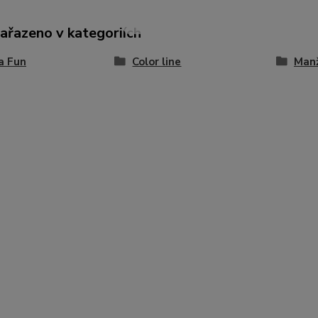
zařazeno v kategoriích
ia Fun
Color line
Manž