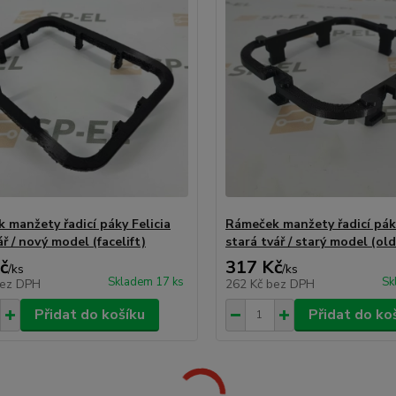
 manžety řadicí páky Felicia
Rámeček manžety řadicí páky
ř / nový model (facelift)
stará tvář / starý model (old
č
317 Kč
/
ks
/
ks
Skladem 17 ks
Sk
ez DPH
262 Kč
bez DPH
Přidat do košíku
Přidat do ko