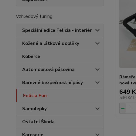
Vzhledový tuning
Speciální edice Felicia - interiér
Kožené a látkové doplňky
Koberce
Automobilová pásovina
Rámeček
Barevné bezpečnostní pásy
nová tvá
649 K
Felicia Fun
536 Kč
b
Samolepky
Ostatní Škoda
Karoserie