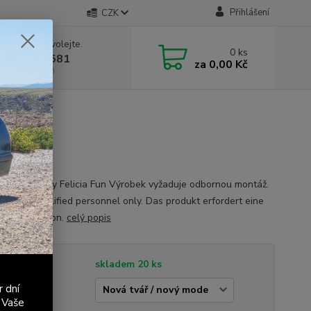
Přihlášení
CZK
 si rady? Zavolejte.
0
ks
 603 411 581
za
0,00 Kč
á 9:00 - 17:00
a řadicí páky Felicia Fun Výrobek vyžaduje odbornou montáž.
ation by qualified personnel only. Das produkt erfordert eine
he installation.
celý popis
tupnost
skladem 20 ks
r dní
del
 Vaše