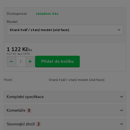
Dostupnost
skladem 4 ks
Model
1 122 Kč
/
ks
927 Kč
bez DPH
Přidat do košíku
Model:
Stará tvář / starý model (old face)
Kompletní specifikace
Komentáře
0
Související zboží
2