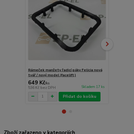
Rámeček manžety řadicí páky Felicia nová
Rámeček manž
tvář / nový model (facelift)
tvář / starý
649 Kč
317 Kč
/
ks
/
ks
Skladem 17 ks
536 Kč
bez DPH
262 Kč
bez 
Přidat do košíku
Zboží zařazeno v kategoriích