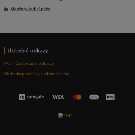
Manžety řadící páky
Užitečné odkazy
FAQ - Často kladené dotazy
Obchodní podmínky a reklamační řád