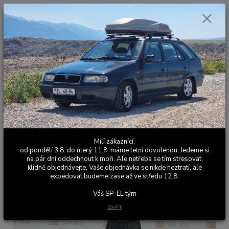
0
ks
+420 603 411 581
CZK
za
0,00 Kč
Po - Pá 9:00 - 17:00
Menu
Hledat
Úvod
Kožené a látkové doplňky
Škoda Felicia
Manžety řadící páky
Manžeta řadicí páky Felicia MAGIC 2
Manžeta řadicí páky Felicia
Milí zákaznící,
MAGIC 2
od pondělí 3.8. do úterý 11.8. máme letní dovolenou. Jedeme si
na pár dní oddechnout k moři. Ale netřeba se tím stresovat,
klidně objednávejte, Vaše objednávka se nikde neztratí, ale
expedovat budeme zase až ve středu 12.8.
Váš SP-EL tým
Zavřít