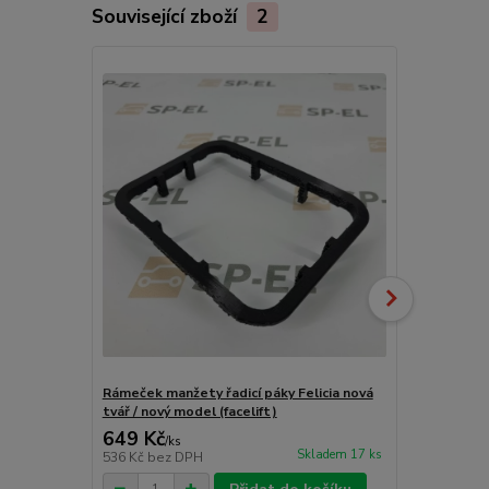
Související zboží
2
Rámeček manžety řadicí páky Felicia nová
Rámeček manž
tvář / nový model (facelift)
tvář / starý
649 Kč
317 Kč
/
ks
/
ks
Skladem 17 ks
536 Kč
bez DPH
262 Kč
bez 