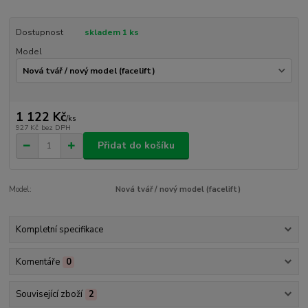
Dostupnost
skladem 1 ks
Model
1 122 Kč
/
ks
927 Kč
bez DPH
Přidat do košíku
Model:
Nová tvář / nový model (facelift)
Kompletní specifikace
Komentáře
0
Související zboží
2