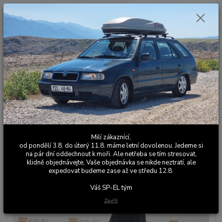
0
ks
+420 603 411 581
CZK
za
0,00 Kč
Po - Pá 9:00 - 17:00
Menu
Hledat
Úvod
Kožené a látkové doplňky
Škoda Felicia
Manžety řadící páky
Manžeta řadicí páky Felicia černá kůže, světle modrá
Manžeta řadicí páky Felicia černá
Milí zákaznící,
kůže, světle modrá
od pondělí 3.8. do úterý 11.8. máme letní dovolenou. Jedeme si
na pár dní oddechnout k moři. Ale netřeba se tím stresovat,
klidně objednávejte, Vaše objednávka se nikde neztratí, ale
expedovat budeme zase až ve středu 12.8.
Váš SP-EL tým
Zavřít