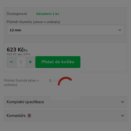
Dostupnost
Skladem 1 ks
Průměr tlumiče (otvor v unibalu)
623 Kč
/
ks
515 Kč
bez DPH
Přidat do košíku
Průměr tlumiče (otvor v
12 mm
unibalu):
Kompletní specifikace
Komentáře
0