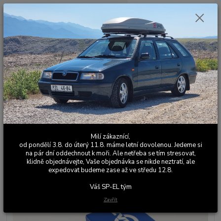
0
ks
+420 603 411 581
CZK
za
0,00 Kč
Po - Pá 9:00 - 17:00
Menu
Hledat
Úvod
Sportovní / Závodní podvozky
Horní uložení
Náhradní sada
unibalového kloubu
Náhradní sada unibalového
Milí zákaznící,
kloubu
od pondělí 3.8. do úterý 11.8. máme letní dovolenou. Jedeme si
na pár dní oddechnout k moři. Ale netřeba se tím stresovat,
klidně objednávejte, Vaše objednávka se nikde neztratí, ale
expedovat budeme zase až ve středu 12.8.
Váš SP-EL tým
Zavřít