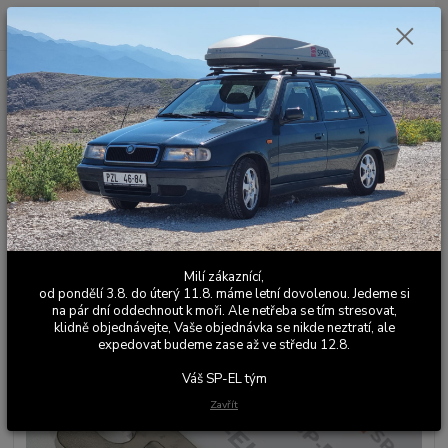
0
ks
+420 603 411 581
CZK
za
0,00 Kč
Po - Pá 9:00 - 17:00
Menu
Hledat
Úvod
Sání
Nerezová příruba na výrobu sání Felicia 1.6
Nerezová příruba na výrobu sání
Felicia 1.6
Milí zákaznící,
od pondělí 3.8. do úterý 11.8. máme letní dovolenou. Jedeme si
na pár dní oddechnout k moři. Ale netřeba se tím stresovat,
klidně objednávejte, Vaše objednávka se nikde neztratí, ale
expedovat budeme zase až ve středu 12.8.
Váš SP-EL tým
Zavřít