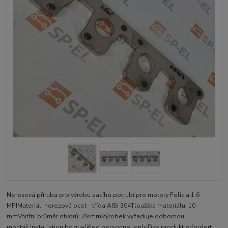
Nerezová příruba pro výrobu sacího potrubí pro motory Felicia 1.6
MPIMateriál: nerezová ocel - třída AISI 304Tloušťka materiálu: 10
mmVnitřní průměr otvorů: 29 mmVýrobek vyžaduje odbornou
montáž.Installation by qualified personnel only.Das produkt erfordert