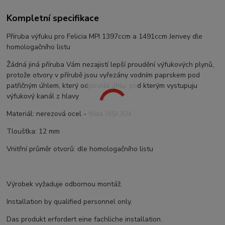
Kompletní specifikace
Příruba výfuku pro Felicia MPI 1397ccm a 1491ccm Jenvey dle
homologačního listu
Žádná jiná příruba Vám nezajistí lepší proudění výfukových plynů,
protože otvory v přírubě jsou vyřezány vodním paprskem pod
patřičným úhlem, který odpovídá úhlu, pod kterým vystupuju
výfukový kanál z hlavy
Materiál: nerezová ocel - třída AISI 304
Tloušťka: 12 mm
Vnitřní průměr otvorů: dle homologačního listu
Výrobek vyžaduje odbornou montáž.
Installation by qualified personnel only.
Das produkt erfordert eine fachliche installation.