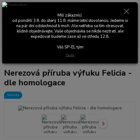
0
ks
+420 603 411 581
CZK
za
0,00 Kč
Po - Pá 9:00 - 17:00
Milí zákaznící,
od pondělí 3.8. do úterý 11.8. máme letní dovolenou. Jedeme si
Menu
na pár dní oddechnout k moři. Ale netřeba se tím stresovat,
klidně objednávejte, Vaše objednávka se nikde neztratí, ale
expedovat budeme zase až ve středu 12.8.
Hledat
Váš SP-EL tým
Úvod
Výfuky
Příruby
Nerezová příruba výfuku Felicia - dle
Zavřít
homologace
Nerezová příruba výfuku Felicia -
dle homologace
Novinka