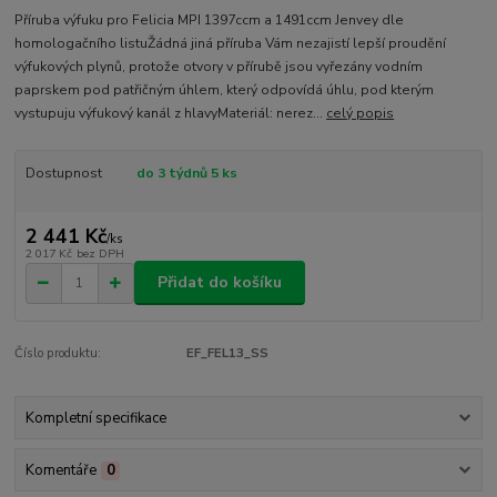
Příruba výfuku pro Felicia MPI 1397ccm a 1491ccm Jenvey dle
homologačního listuŽádná jiná příruba Vám nezajistí lepší proudění
výfukových plynů, protože otvory v přírubě jsou vyřezány vodním
paprskem pod patřičným úhlem, který odpovídá úhlu, pod kterým
vystupuju výfukový kanál z hlavyMateriál: nerez...
celý popis
Dostupnost
do 3 týdnů 5 ks
2 441 Kč
/
ks
2 017 Kč
bez DPH
Přidat do košíku
Číslo produktu:
EF_FEL13_SS
Kompletní specifikace
Komentáře
0