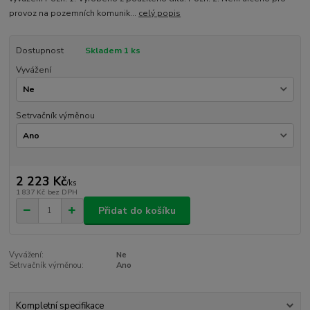
provoz na pozemních komunik...
celý popis
Dostupnost
Skladem 1 ks
Vyvážení
Setrvačník výměnou
2 223 Kč
/
ks
1 837 Kč
bez DPH
Přidat do košíku
Vyvážení:
Ne
Setrvačník výměnou:
Ano
Kompletní specifikace