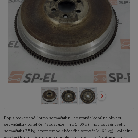
Popis provedené úpravy setrvačníku: - odstranění čepů na obvodu
setrvačníku - odlehčení soustružením o 1400 g (hmotnost sériového
setrvačníku 7,5 kg, hmotnost odlehčeného setrvačníku 6,1 kg) - volitelné
vyvážení Pozn. 1. Vyrobeno z použitého dílu. Pozn. 2. Není určeno pro