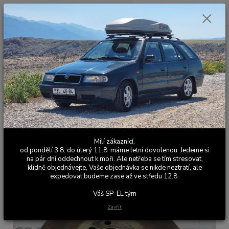
0
ks
+420 603 411 581
CZK
za
0,00 Kč
Po - Pá 9:00 - 17:00
Menu
Hledat
Úvod
Části motoru
Setrvačníky
Odlehčený setrvačník Felicia 1.6MPI
Odlehčený setrvačník Felicia
1.6MPI
Milí zákaznící,
od pondělí 3.8. do úterý 11.8. máme letní dovolenou. Jedeme si
na pár dní oddechnout k moři. Ale netřeba se tím stresovat,
klidně objednávejte, Vaše objednávka se nikde neztratí, ale
expedovat budeme zase až ve středu 12.8.
Váš SP-EL tým
Zavřít