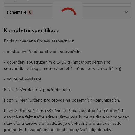
Komentáře
0
Kompletní specifikace
Popis provedené úpravy setrvačníku:
- odstranění čepů na obvodu setrvačníku
- odlehčení soustružením o 1400 g (hmotnost sériového
setrvačníku 7,5 kg, hmotnost odlehčeného setrvačníku 6,1 kg)
- volitelné vyvážení
Pozn. 1. Vyrobeno z použitého dílu.
Pozn. 2. Není určeno pro provoz na pozemních komunikacích.
Pozn. 3. Setrvačník na výměnu je třeba zaslat poštou či donést
osobně na fakturační adresu firmy, kde bude nejdříve vyhodnocen
stav dílu a terpve v případě, že je díl vhodný pro úpravu, bude
protihodnota započtena do finální ceny Vaší objednávky.