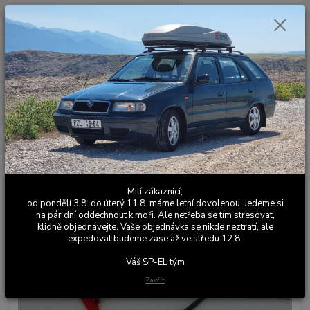
0
ks
+420 603 411 581
CZK
za
0,00 Kč
Po - Pá 9:00 - 17:00
Menu
Hledat
Úvod
Ostatní elektronika
Opravná sada na elektrické stahování oken
Felicia
Opravná sada na elektrické
Milí zákaznící,
stahování oken Felicia
od pondělí 3.8. do úterý 11.8. máme letní dovolenou. Jedeme si
na pár dní oddechnout k moři. Ale netřeba se tím stresovat,
klidně objednávejte, Vaše objednávka se nikde neztratí, ale
expedovat budeme zase až ve středu 12.8.
Váš SP-EL tým
Zavřít