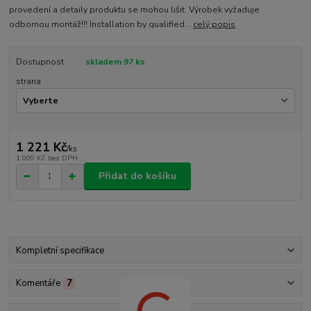
provedení a detaily produktu se mohou lišit. Výrobek vyžaduje
odbornou montáž!!! Installation by qualified...
celý popis
Dostupnost
skladem 97 ks
strana
1 221 Kč
/
ks
1 009 Kč
bez DPH
Přidat do košíku
Kompletní specifikace
Komentáře
7