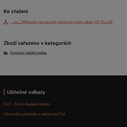
Ke stažení
_ps_24Navod-na-pouziti-opravne-sady-oken-SP-EL.pdf
Zboží zařazeno v kategoriích
Ostatní elektronika
Užitečné odkazy
FAQ - Často kladené dotazy
Obchodní podmínky a reklamační řád