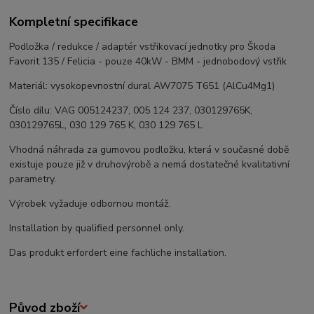
Kompletní specifikace
Podložka / redukce / adaptér vstřikovací jednotky pro Škoda
Favorit 135 / Felicia - pouze 40kW - BMM - jednobodový vstřik
Materiál: vysokopevnostní dural AW7075 T651 (AlCu4Mg1)
Číslo dílu: VAG 005124237, 005 124 237, 030129765K,
030129765L, 030 129 765 K, 030 129 765 L
Vhodná náhrada za gumovou podložku, která v současné době
existuje pouze již v druhovýrobě a nemá dostatečné kvalitativní
parametry.
Výrobek vyžaduje odbornou montáž.
Installation by qualified personnel only.
Das produkt erfordert eine fachliche installation.
Původ zboží