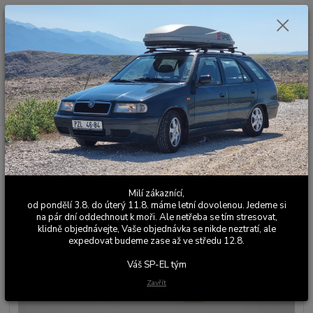
0
ks
+420 603 411 581
CZK
za
0,00 Kč
Po - Pá 9:00 - 17:00
Menu
Hledat
Úvod
Sání
Podložka / redukce / adaptér / příruba vstřikovací jednotky
BMM pro Škoda Favorit 135 / Felicia 40kW - dural
Podložka / redukce / adaptér /
Milí zákaznící,
příruba vstřikovací jednotky BMM
od pondělí 3.8. do úterý 11.8. máme letní dovolenou. Jedeme si
na pár dní oddechnout k moři. Ale netřeba se tím stresovat,
pro Škoda Favorit 135 / Felicia
klidně objednávejte, Vaše objednávka se nikde neztratí, ale
expedovat budeme zase až ve středu 12.8.
40kW - dural
Váš SP-EL tým
Zavřít