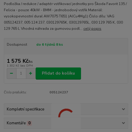
Podložka / redukce / adaptér vstřikovací jednotky pro Škoda Favorit 135 /
Felicia - pouze 40kW - BMM - jednobodový vstřik Materiál:
vysokopevnostní dural AW7075 T651 (AlCu4Mg1) Číslo dílu: VAG
005124237, 005 124 237, 030129765K, 030129765L, 030 129 765 K, 030
129 765 L Vhodná náhrada za gumovou podl...
celý popis
Dostupnost
do 6 týdnů 8 ks
1 575 Kč
/
ks
1 302 Kč
bez DPH
Přidat do košíku
Číslo produktu:
005124237
Kompletní specifikace
Komentáře
0