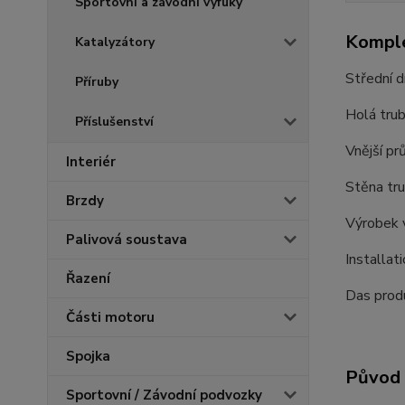
Sportovní a závodní výfuky
Komple
Katalyzátory
Střední d
Příruby
Holá tru
Příslušenství
Vnější p
Interiér
Stěna tr
Brzdy
Výrobek 
Palivová soustava
Installat
Řazení
Das produ
Části motoru
Spojka
Původ 
Sportovní / Závodní podvozky