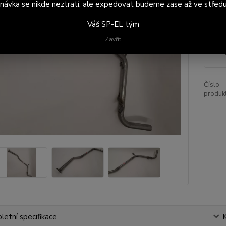
návka se nikde neztratí, ale expedovat budeme zase až ve středu
Dos
Váš SP-EL tým
Zavřít
1 
1 4
Číslo
produkt
etní specifikace