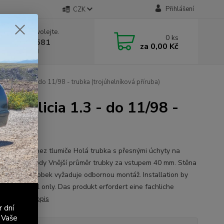
Přihlášení
CZK
 si rady? Zavolejte.
0
ks
 603 411 581
za
0,00 Kč
á 9:00 - 17:00
 Felicia 1.3 - do 11/98 - trubka (trojúhelníková příruba)
če Felicia 1.3 - do 11/98 -
í díl výfuku bez tlumiče Holá trubka s přesnými úchyty na
é závěsné body Vnější průměr trubky za vstupem 40 mm. Stěna
 1,5 mm. Výrobek vyžaduje odbornou montáž. Installation by
ied personnel only. Das produkt erfordert eine fachliche
ation.
celý popis
r dní
 Vaše