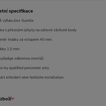
tní specifikace
íl výfuku bez tlumiče
bka s přesnými úchyty na sériové závěsné body
růměr trubky za vstupem 40 mm.
ubky 1,5 mm.
vyžaduje odbornou montáž.
ion by qualified personnel only.
kt erfordert eine fachliche installation.
zboží