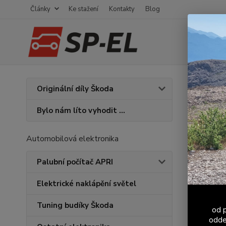
Články
Ke stažení
Kontakty
Blog
Úvod
V
Originální díly Škoda
Průc
Bylo nám líto vyhodit ...
trub
Automobilová elektronika
Palubní počítač APRI
Elektrické naklápění světel
Tuning budíky Škoda
od p
odde