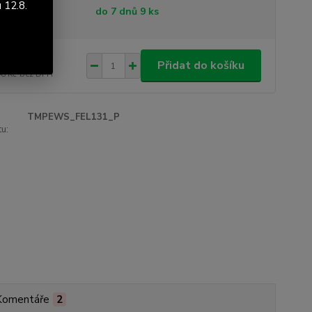
 12.8.
tupnost
do 7 dnů 9 ks
752 Kč
/
ks
Přidat do košíku
48 Kč
bez DPH
TMPEWS_FEL131_P
u:
Komentáře
2