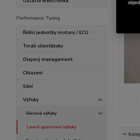
Ostatní elektronika
objed
Performance Tuning
Řídící jednotky motoru / ECU
Tvrdé silentbloky
Olejový management
Chlazení
Sání
Výfuky
Sériové výfuky
Levné sportovní výfuky
Kompl