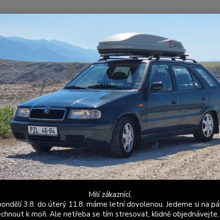
Nevíte
Hledat
+420
Po - P
ýfuky
Levné sportovní výfuky
Průchozí střední díl výfuku bez tlumiče
hozí střední díl výfuku bez tlumi
ka (trojúhelníková příruba)
Středn
sériov
trubky
qualif
Milí zákaznící,
install
ondělí 3.8. do úterý 11.8. máme letní dovolenou. Jedeme si na pá
chnout k moři. Ale netřeba se tím stresovat, klidně objednávejte,