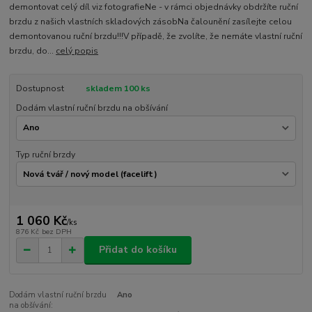
demontovat celý díl viz fotografieNe - v rámci objednávky obdržíte ruční
brzdu z našich vlastních skladových zásobNa čalounění zasílejte celou
demontovanou ruční brzdu!!!V případě, že zvolíte, že nemáte vlastní ruční
brzdu, do...
celý popis
Dostupnost
skladem 100 ks
Dodám vlastní ruční brzdu na obšívání
Typ ruční brzdy
1 060 Kč
/
ks
876 Kč
bez DPH
Přidat do košíku
Dodám vlastní ruční brzdu
Ano
na obšívání: