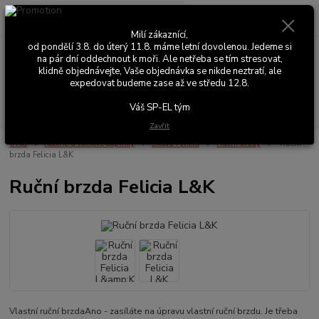
0
ks
+420 603 411 581
CZK
za
0,00 Kč
Po - Pá 9:00 - 17:00
Milí zákaznící,
od pondělí 3.8. do úterý 11.8. máme letní dovolenou. Jedeme si
na pár dní oddechnout k moři. Ale netřeba se tím stresovat,
Menu
klidně objednávejte, Vaše objednávka se nikde neztratí, ale
expedovat budeme zase až ve středu 12.8.
Hledat
Váš SP-EL tým
Zavřít
Úvod
Kožené a látkové doplňky
Škoda Felicia
Ruční brzdy
Ruční
brzda Felicia L&K
Ruční brzda Felicia L&K
Vlastní ruční brzdaAno - zasíláte na úpravu vlastní ruční brzdu. Je třeba