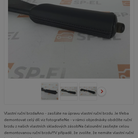
Vlastní ruční brzdaAno - zasíláte na úpravu vlastní ruční brzdu. Je třeba
demontovat celý díl viz fotografieNe - v rámci objednávky obdržíte ruční
brzdu z našich vlastních skladových zásobNa čalounění zasílejte celou
demontovanou ruční brzdu!!!V případě, že zvolíte, že nemáte vlastní ruční