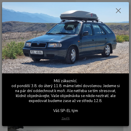
0
ks
+420 603 411 581
CZK
za
0,00 Kč
Po - Pá 9:00 - 17:00
Menu
Hledat
Úvod
Kožené a látkové doplňky
Škoda Felicia
Ruční brzdy
Ruční
brzda Felicia MAGIC 2
Ruční brzda Felicia MAGIC 2
Milí zákaznící,
od pondělí 3.8. do úterý 11.8. máme letní dovolenou. Jedeme si
na pár dní oddechnout k moři. Ale netřeba se tím stresovat,
klidně objednávejte, Vaše objednávka se nikde neztratí, ale
expedovat budeme zase až ve středu 12.8.
Váš SP-EL tým
Zavřít