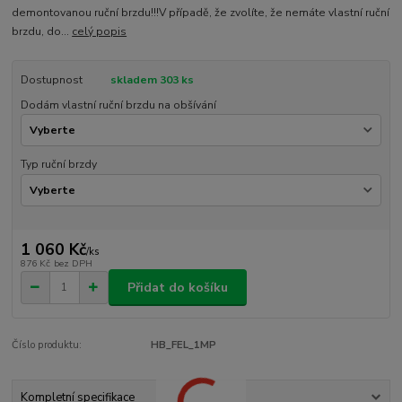
demontovanou ruční brzdu!!!V případě, že zvolíte, že nemáte vlastní ruční
brzdu, do...
celý popis
Dostupnost
skladem 303 ks
Dodám vlastní ruční brzdu na obšívání
Typ ruční brzdy
1 060 Kč
/
ks
876 Kč
bez DPH
Přidat do košíku
Číslo produktu:
HB_FEL_1MP
Kompletní specifikace