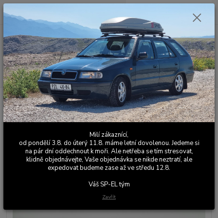
0
ks
+420 603 411 581
CZK
za
0,00 Kč
Po - Pá 9:00 - 17:00
Menu
Hledat
Úvod
Kožené a látkové doplňky
Škoda Felicia
Ruční brzdy
Ruční
brzda Felicia Mystery - fialová
Ruční brzda Felicia Mystery -
Milí zákaznící,
fialová
od pondělí 3.8. do úterý 11.8. máme letní dovolenou. Jedeme si
na pár dní oddechnout k moři. Ale netřeba se tím stresovat,
klidně objednávejte, Vaše objednávka se nikde neztratí, ale
expedovat budeme zase až ve středu 12.8.
Váš SP-EL tým
Zavřít