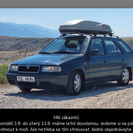
Nevíte
Hledat
+420
Po - P
ožené a látkové doplňky
Škoda Felicia
Ruční brzdy
Ruční brzda F
í brzda Felicia - černá kůže - sv
Vlastní
třeba 
obdrží
čaloun
zvolíte
Milí zákaznící,
ondělí 3.8. do úterý 11.8. máme letní dovolenou. Jedeme si na pá
Dos
chnout k moři. Ale netřeba se tím stresovat, klidně objednávejte,