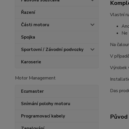
Palivová soustava
Komple
Řazení
Vlastní r
Části motoru
Ano
Ne 
Spojka
Na čaloun
Sportovní / Závodní podvozky
V případě
Karoserie
Výrobek 
Motor Management
Installat
Das produ
Ecumaster
Snímání polohy motoru
Původ 
Programovací kabely
Zapalování