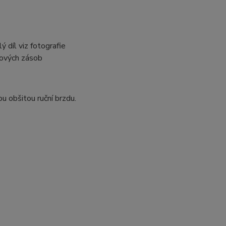
ý díl viz fotografie
adových zásob
ou obšitou ruční brzdu.