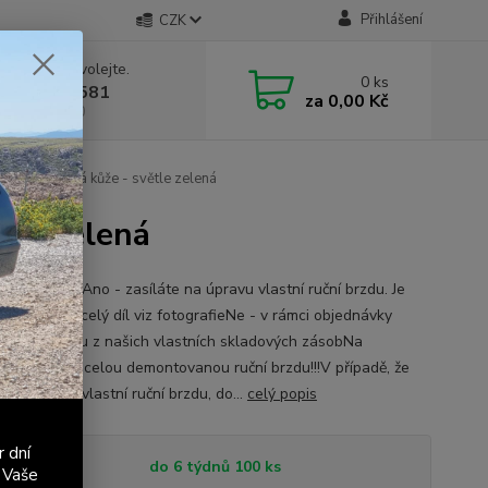
Přihlášení
CZK
 si rady? Zavolejte.
0
ks
 603 411 581
za
0,00 Kč
á 9:00 - 17:00
elicia - černá kůže - světle zelená
ětle zelená
 ruční brzdaAno - zasíláte na úpravu vlastní ruční brzdu. Je
demontovat celý díl viz fotografieNe - v rámci objednávky
te ruční brzdu z našich vlastních skladových zásobNa
ění zasílejte celou demontovanou ruční brzdu!!!V případě, že
, že nemáte vlastní ruční brzdu, do...
celý popis
r dní
tupnost
do 6 týdnů 100 ks
 Vaše