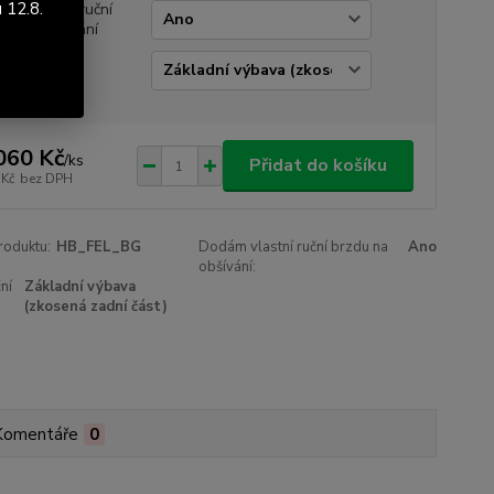
 12.8.
ám vlastní ruční
du na obšívání
 ruční brzdy
060 Kč
/
ks
Přidat do košíku
 Kč
bez DPH
roduktu:
HB_FEL_BG
Dodám vlastní ruční brzdu na
Ano
obšívání:
ní
Základní výbava
(zkosená zadní část)
Komentáře
0