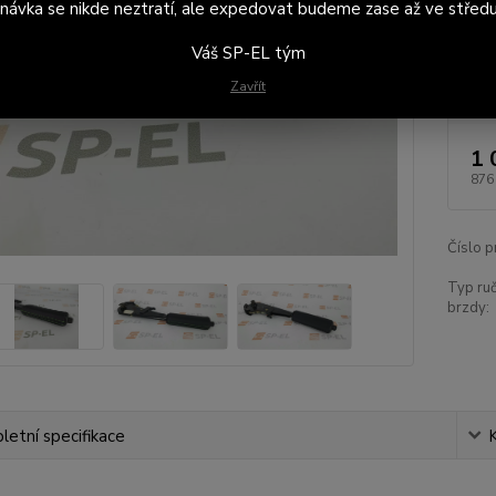
návka se nikde neztratí, ale expedovat budeme zase až ve středu
Dod
brz
Váš SP-EL tým
Typ
Zavřít
1 
876
Číslo p
Typ ruč
brzdy:
etní specifikace