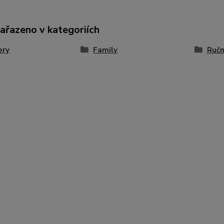
zařazeno v kategoriích
ery
Family
Ručn