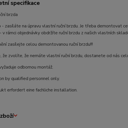
tní specifikace
uční brzda
 - zasíláte na úpravu vlastní ruční brzdu. Je třeba demontovat cel
- v rámci objednávky obdržíte ruční brzdu z našich vlastních skl
ění zasílejte celou demontovanou ruční brzdu!!!
, že zvolíte, že nemáte vlastní ruční brzdu, dostanete od nás cel
vyžaduje odbornou montáž.
ion by qualified personnel only.
kt erfordert eine fachliche installation.
zboží