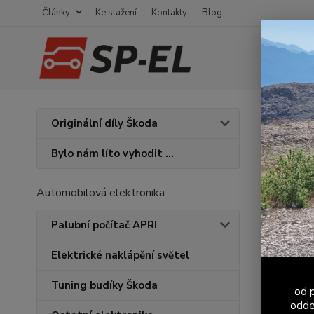
Články
Ke stažení
Kontakty
Blog
Úvod
K
Originální díly Škoda
Ručn
Bylo nám líto vyhodit ...
Automobilová elektronika
Palubní počítač APRI
Elektrické naklápění světel
Tuning budíky Škoda
od p
odde