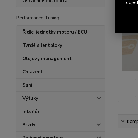
Ostatní elektronika
objed
Performance Tuning
Řídící jednotky motoru / ECU
Tvrdé silentbloky
Olejový management
Chlazení
Sání
Výfuky
Interiér
Kompl
Brzdy