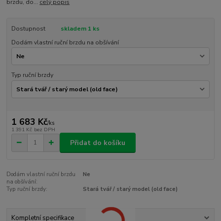
brzdu, do...
celý popis
Dostupnost
skladem 1 ks
Dodám vlastní ruční brzdu na obšívání
Typ ruční brzdy
1 683 Kč
/
ks
1 391 Kč
bez DPH
Přidat do košíku
Dodám vlastní ruční brzdu
Ne
na obšívání:
Typ ruční brzdy:
Stará tvář / starý model (old face)
Kompletní specifikace