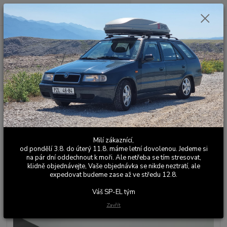
0
ks
+420 603 411 581
CZK
za
0,00 Kč
Po - Pá 9:00 - 17:00
Menu
Hledat
Úvod
Kožené a látkové doplňky
Škoda Felicia
Ruční brzdy
Ruční
brzda Felicia červená
Ruční brzda Felicia červená
Milí zákaznící,
od pondělí 3.8. do úterý 11.8. máme letní dovolenou. Jedeme si
na pár dní oddechnout k moři. Ale netřeba se tím stresovat,
klidně objednávejte, Vaše objednávka se nikde neztratí, ale
expedovat budeme zase až ve středu 12.8.
Váš SP-EL tým
Zavřít