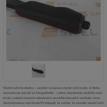
Vlastní ruční brzdaAno - zasíláte na úpravu vlastní ruční brzdu. Je třeba
demontovat celý díl viz fotografieNe - v rámci objednávky obdržíte ruční
brzdu z našich vlastních skladových zásobNa čalounění zasílejte celou
demontovanou ruční brzdu!!!V případě, že zvolíte, že nemáte vlastní ruční