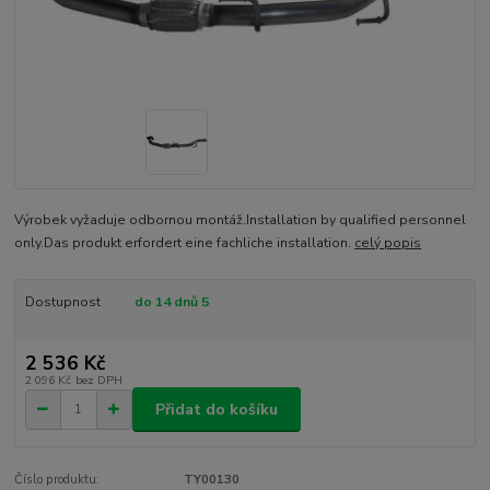
Výrobek vyžaduje odbornou montáž.Installation by qualified personnel
only.Das produkt erfordert eine fachliche installation.
celý popis
Dostupnost
do 14 dnů 5
2 536 Kč
2 096 Kč
bez DPH
Přidat do košíku
Číslo produktu:
TY00130