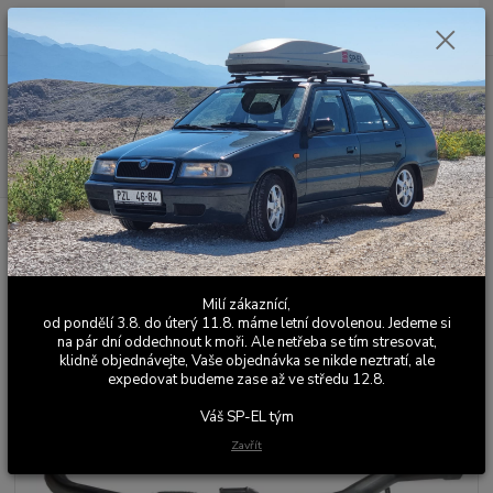
0
ks
+420 603 411 581
CZK
za
0,00 Kč
Po - Pá 9:00 - 17:00
Menu
Hledat
Úvod
Výfuky
Sériové výfuky
Škoda Fabia 1
Fabia 1.4 16V
ŠKODA FABIA 1.4 16V - OPRAVNÝ PRVNÍ DÍL
ŠKODA FABIA 1.4 16V -
Milí zákaznící,
OPRAVNÝ PRVNÍ DÍL
od pondělí 3.8. do úterý 11.8. máme letní dovolenou. Jedeme si
na pár dní oddechnout k moři. Ale netřeba se tím stresovat,
klidně objednávejte, Vaše objednávka se nikde neztratí, ale
expedovat budeme zase až ve středu 12.8.
Váš SP-EL tým
Zavřít