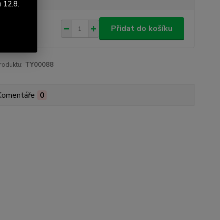
 12.8.
281 Kč
Přidat do košíku
85 Kč
bez DPH
roduktu:
TY00088
Komentáře
0