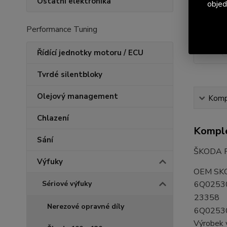
Ostatní elektronika
objed
Performance Tuning
Řídící jednotky motoru / ECU
Tvrdé silentbloky
Olejový management
Kompl
Chlazení
Komple
Sání
ŠKODA Fa
Výfuky
OEM SK
Sériové výfuky
6Q0253
23358
Nerezové opravné díly
6Q0253
Výrobek 