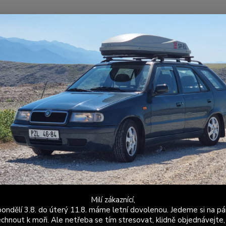
Nevíte
Hledat
+420
Po - P
ýfuky
Sériové výfuky
Škoda Fabia 1
Fabia 1.2 HTP 12V
ŠKOD
A Fabia 1.2 - Přední trubka s 
ŠKODA 
SKODA
ORIG6Q
by qua
install
Milí zákaznící,
ondělí 3.8. do úterý 11.8. máme letní dovolenou. Jedeme si na pá
Dos
chnout k moři. Ale netřeba se tím stresovat, klidně objednávejte,