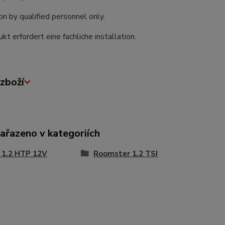
ion by qualified personnel only.
kt erfordert eine fachliche installation.
zboží
zařazeno v kategoriích
 1.2 HTP 12V
Roomster 1.2 TSI