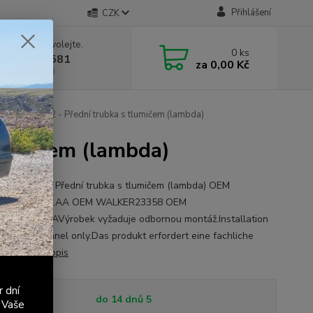
Přihlášení
CZK
 si rady? Zavolejte.
0
ks
 603 411 581
za
0,00 Kč
á 9:00 - 17:00
A Fabia 1.2 - Přední trubka s tlumičem (lambda)
tlumičem (lambda)
Fabia 1.2 - Přední trubka s tlumičem (lambda) OEM
6Q0253091AA OEM WALKER23358 OEM
0253091AAVýrobek vyžaduje odbornou montáž.Installation
lified personnel only.Das produkt erfordert eine fachliche
ation.
celý popis
r dní
tupnost
do 14 dnů 5
 Vaše