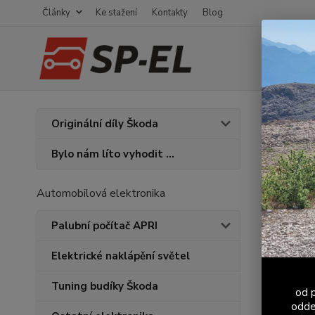
Články
Ke stažení
Kontakty
Blog
Úvod
V
Originální díly Škoda
ŠKOD
Bylo nám líto vyhodit ...
Automobilová elektronika
Palubní počítač APRI
Elektrické naklápění světel
Tuning budíky Škoda
od p
odde