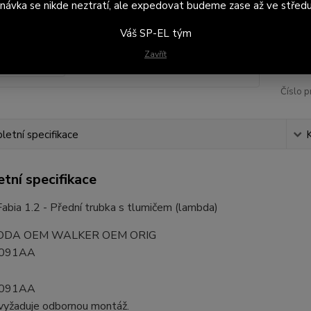
návka se nikde neztratí, ale expedovat budeme zase až ve středu
Váš SP-EL tým
2 
1 8
Zavřít
Číslo p
etní specifikace
tní specifikace
bia 1.2 - Přední trubka s tlumičem (lambda)
ODA OEM WALKER OEM ORIG
091AA
091AA
vyžaduje odbornou montáž.