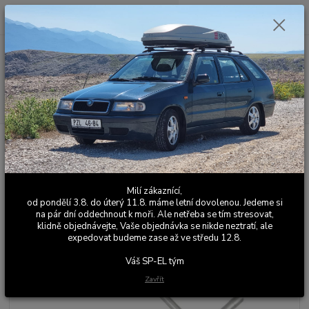
0
ks
+420 603 411 581
CZK
za
0,00 Kč
Po - Pá 9:00 - 17:00
Menu
Hledat
Úvod
Výfuky
Sériové výfuky
Škoda Fabia 1
Fabia 1.9 TDI 01/00 -
03/08
ŠKODA Fabia 1.4TDi HB - Tlumič
ŠKODA Fabia 1.4TDi HB - Tlumič
Milí zákaznící,
od pondělí 3.8. do úterý 11.8. máme letní dovolenou. Jedeme si
na pár dní oddechnout k moři. Ale netřeba se tím stresovat,
klidně objednávejte, Vaše objednávka se nikde neztratí, ale
expedovat budeme zase až ve středu 12.8.
Váš SP-EL tým
Zavřít