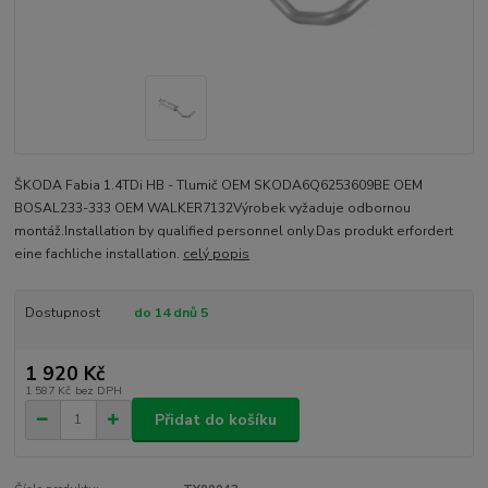
ŠKODA Fabia 1.4TDi HB - Tlumič OEM SKODA6Q6253609BE OEM
BOSAL233-333 OEM WALKER7132Výrobek vyžaduje odbornou
montáž.Installation by qualified personnel only.Das produkt erfordert
eine fachliche installation.
celý popis
Dostupnost
do 14 dnů 5
1 920 Kč
1 587 Kč
bez DPH
Přidat do košíku