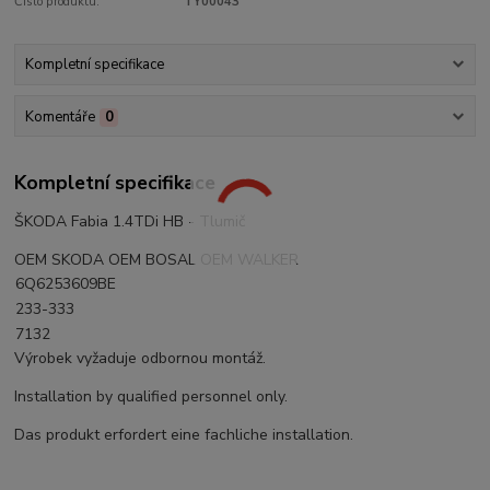
Číslo produktu:
TY00043
Kompletní specifikace
Komentáře
0
Kompletní specifikace
ŠKODA Fabia 1.4TDi HB - Tlumič
OEM SKODA OEM BOSAL OEM WALKER
6Q6253609BE
233-333
7132
Výrobek vyžaduje odbornou montáž.
Installation by qualified personnel only.
Das produkt erfordert eine fachliche installation.