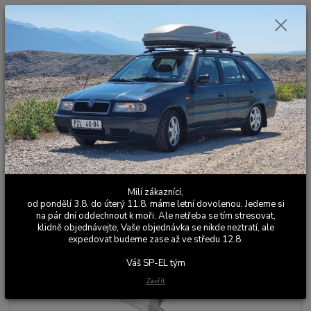
0
ks
+420 603 411 581
CZK
za
0,00 Kč
Po - Pá 9:00 - 17:00
Menu
Hledat
Úvod
Výfuky
Sériové výfuky
Škoda Fabia 1
Fabia 1.9 SDI
ŠKODA Fabia 1.9SDi, TDi combi sedan - Tlumič
ŠKODA Fabia 1.9SDi, TDi combi
Milí zákaznící,
sedan - Tlumič
od pondělí 3.8. do úterý 11.8. máme letní dovolenou. Jedeme si
na pár dní oddechnout k moři. Ale netřeba se tím stresovat,
klidně objednávejte, Vaše objednávka se nikde neztratí, ale
expedovat budeme zase až ve středu 12.8.
Váš SP-EL tým
Zavřít