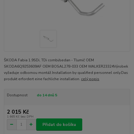
ŠKODA Fabia 1.9SDi, TDi combi/sedan - Tlumič OEM
SKODA6Q9253609AF OEM BOSAL278-033 OEM WALKER23324Výrobek
vyžaduje odbornou montáž.Installation by qualified personnel only.Das
produkt erfordert eine fachliche installation.
celý popis
Dostupnost
do 14 dnů 5
2 015 Kč
1 665 Kč
bez DPH
Přidat do košíku