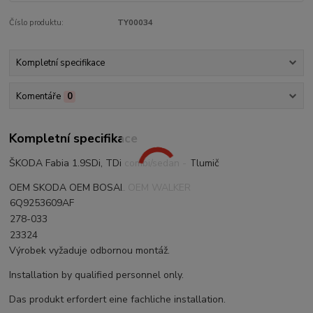
Číslo produktu:
TY00034
Kompletní specifikace
Komentáře
0
Kompletní specifikace
ŠKODA Fabia 1.9SDi, TDi combi/sedan - Tlumič
OEM SKODA OEM BOSAL OEM WALKER
6Q9253609AF
278-033
23324
Výrobek vyžaduje odbornou montáž.
Installation by qualified personnel only.
Das produkt erfordert eine fachliche installation.