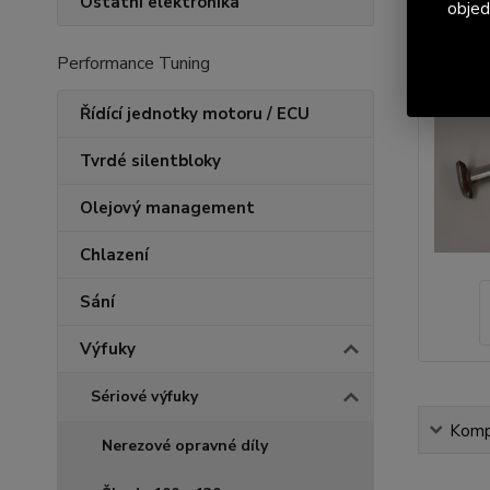
Ostatní elektronika
objed
Performance Tuning
Řídící jednotky motoru / ECU
Tvrdé silentbloky
Olejový management
Chlazení
Sání
Výfuky
Sériové výfuky
Kompl
Nerezové opravné díly