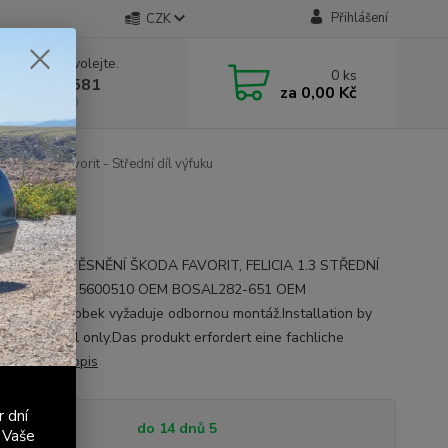
Přihlášení
CZK
 si rady? Zavolejte.
0
ks
 603 411 581
za
0,00 Kč
á 9:00 - 17:00
ŠKODA Favorit - Střední díl výfuku
 obsahuje:. TĚSNĚNÍ ŠKODA FAVORIT, FELICIA 1.3 STŘEDNÍ
EM SKODA115600510 OEM BOSAL282-651 OEM
15174Výrobek vyžaduje odbornou montáž.Installation by
ied personnel only.Das produkt erfordert eine fachliche
ation.
celý popis
r dní
tupnost
do 14 dnů 5
 Vaše