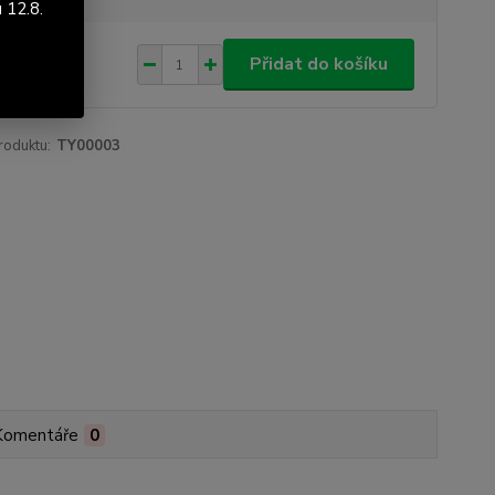
 12.8.
509 Kč
Přidat do košíku
47 Kč
bez DPH
roduktu:
TY00003
Komentáře
0