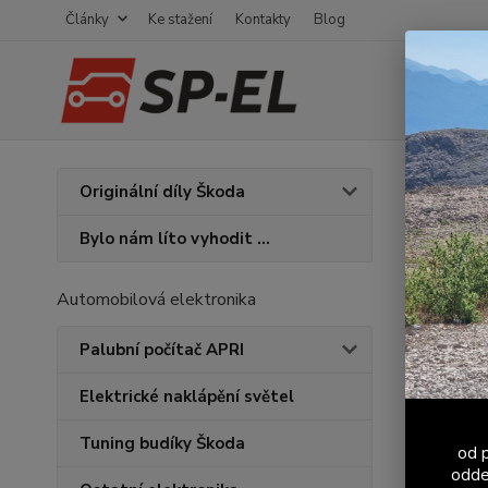
Články
Ke stažení
Kontakty
Blog
Úvod
V
Originální díly Škoda
ŠKOD
Bylo nám líto vyhodit ...
Automobilová elektronika
Palubní počítač APRI
Elektrické naklápění světel
Tuning budíky Škoda
od p
odde