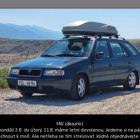
Nevíte
Hledat
+420
Po - P
ýfuky
Sériové výfuky
Škoda Favorit
Favorit / Forman bez katu
A Favorit - Střední díl výfuku
Balení
DÍL O
WALKER
qualif
install
Milí zákaznící,
ondělí 3.8. do úterý 11.8. máme letní dovolenou. Jedeme si na pá
Dos
chnout k moři. Ale netřeba se tím stresovat, klidně objednávejte,