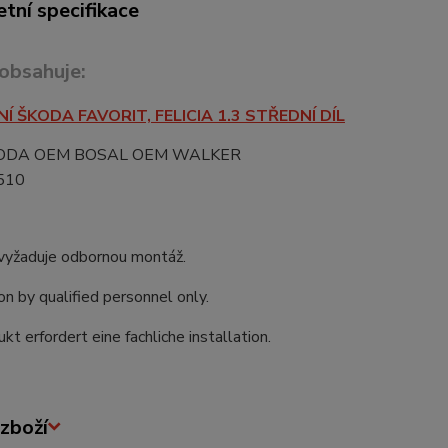
tní specifikace
 obsahuje:
Í ŠKODA FAVORIT, FELICIA 1.3 STŘEDNÍ DÍL
ODA OEM BOSAL OEM WALKER
510
1
vyžaduje odbornou montáž.
ion by qualified personnel only.
kt erfordert eine fachliche installation.
zboží