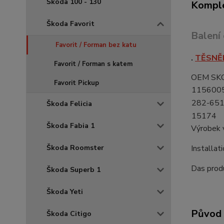
Škoda 100 - 130
Komple
Škoda Favorit
Balení
Favorit / Forman bez katu
.
TĚSNĚN
Favorit / Forman s katem
OEM SK
Favorit Pickup
115600
282-65
Škoda Felicia
15174
Škoda Fabia 1
Výrobek 
Installat
Škoda Roomster
Das produ
Škoda Superb 1
Škoda Yeti
Původ 
Škoda Citigo