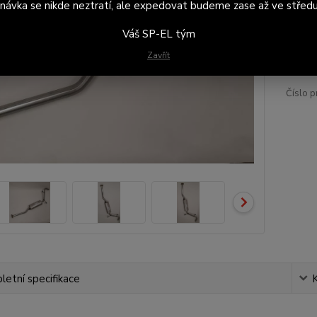
návka se nikde neztratí, ale expedovat budeme zase až ve středu
Váš SP-EL tým
1 
1 2
Zavřít
Číslo p
etní specifikace