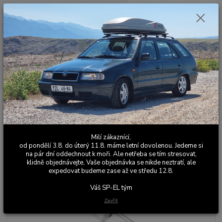
0
ks
+420 603 411 581
CZK
za
0,00 Kč
Po - Pá 9:00 - 17:00
Menu
Hledat
Úvod
Výfuky
Sériové výfuky
Škoda Felicia
Felicia 1.6 Pickup
ŠKODA Felicia 1.6 pick up - Tlumič
ŠKODA Felicia 1.6 pick up -
Milí zákaznící,
Tlumič
od pondělí 3.8. do úterý 11.8. máme letní dovolenou. Jedeme si
na pár dní oddechnout k moři. Ale netřeba se tím stresovat,
klidně objednávejte, Vaše objednávka se nikde neztratí, ale
expedovat budeme zase až ve středu 12.8.
Váš SP-EL tým
Zavřít