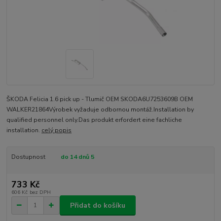
ŠKODA Felicia 1.6 pick up - Tlumič OEM SKODA6U7253609B OEM
WALKER21864Výrobek vyžaduje odbornou montáž.Installation by
qualified personnel only.Das produkt erfordert eine fachliche
installation.
celý popis
Dostupnost
do 14 dnů 5
733 Kč
606 Kč
bez DPH
Přidat do košíku